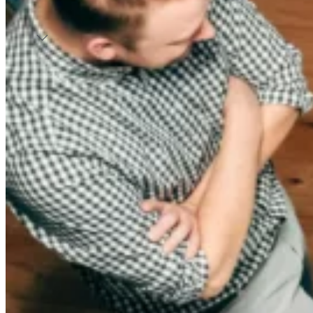
rentable et scalable.
Solutions
Maison
Affiliation Marketing
Transformez l’inspiration en ventes, même sur des achats
Activez un canal d’acquisition à la pure performance,
à forte considération.
rentable et scalable.
Influence Marketing
Maison
Déployez des collaborations créateurs qui génèrent
Transformez l’inspiration en ventes, même sur des achats
visibilité, confiance et ventes.
à forte considération.