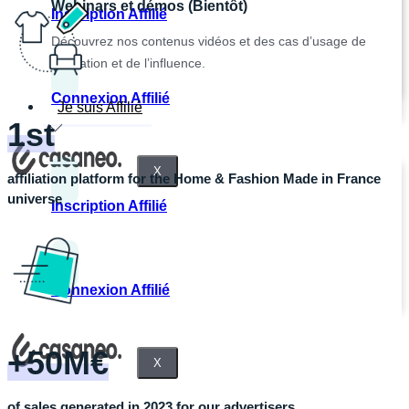
Webinars et démos (Bientôt)
Inscription Affilié
Découvrez nos contenus vidéos et des cas d’usage de
l’affiliation et de l’influence.
Connexion Affilié
Je suis Affilié
1st
X
affiliation platform for the Home & Fashion Made in France
universe
Inscription Affilié
Connexion Affilié
+50M€
X
of sales generated in 2023 for our advertisers