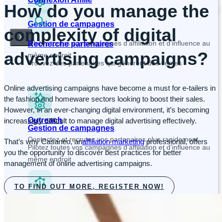
How do you manage the
Gestion de campagnes
complexity of digital
X
Pilotez toutes vos campagnes d’affiliation et d’influence au
Recherche partenaires
advertising campaigns?
même endroit
Trouvez des partenaires qui génèrent des ventes
Online advertising campaigns have become a must for e-tailers in
the fashion and homeware sectors looking to boost their sales.
However, in an ever-changing digital environment, it’s becoming
Outreach
increasingly difficult to manage digital advertising effectively.
Gestion de campagnes
Contactez et recrutez vos partenaires plus rapidement
That’s why Casaneo, an
affiliation marketing
professional, offers
Pilotez toutes vos campagnes d’affiliation et d’influence au
you the opportunity to discover best practices for better
même endroit
management of online advertising campaigns.
TO FIND OUT MORE, REGISTER NOW!
Tracking and Analytics