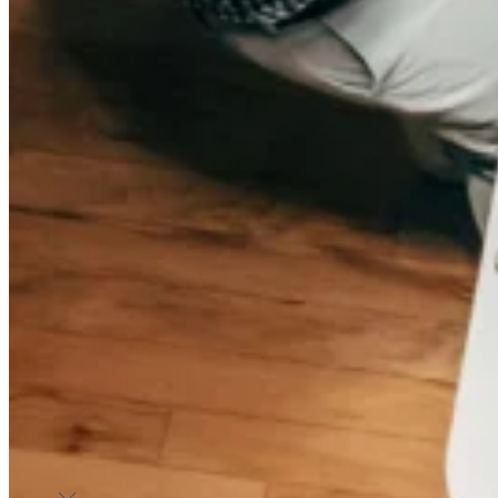
Mode
Influence Marketing
Touchez des audiences mode qualifiées grâce à des affiliés
Déployez des collaborations créateurs qui génèrent
affinitaires capables de valoriser vos collections.
visibilité, confiance et ventes.
Beauté
Mode
Activez des partenariats basés sur l’expertise, la preuve et
Touchez des audiences mode qualifiées grâce à des affiliés
la recommandation.
affinitaires capables de valoriser vos collections.
Tarifs
Ressources