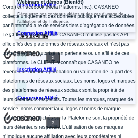
Webinars et démos (Bientôt)
Inscription Affilié
Corp.) et Facebook (Meta Platforms, Inc.). CASANEO
Découvrez nos contenus vidéos et des cas d’usage de
collecte uniquement des données publiquement accessibles
l’affiliation et de l’influence.
par l’intermédiaire de services tiers d’agrégation de données.
Connexion Affilié
Le CLIENT reconnaît que CASANEO n’utilise pas les API
Je suis Affilié
officielles des plateformes de réseaux sociaux et n’est pas
un représentant autorisé, un partenaire ou un affilié de ces
X
plateformes. Le CLIENT reconnaît que CASANEO ne
Inscription Affilié
revendique aucune approbation ou validation de la part des
plateformes de réseaux sociaux. Les noms, logos et marques
des plateformes de réseaux sociaux sont la propriété de
Connexion Affilié
leurs détenteurs respectifs. Toutes les marques, marques de
service, noms commerciaux, logos et noms de marque
mentionnés ou affichés sur la Plateforme sont la propriété de
X
leurs détenteurs respectifs. L’utilisation de ces marques
n’implique aucune affiliation avec leurs propriétaires ni