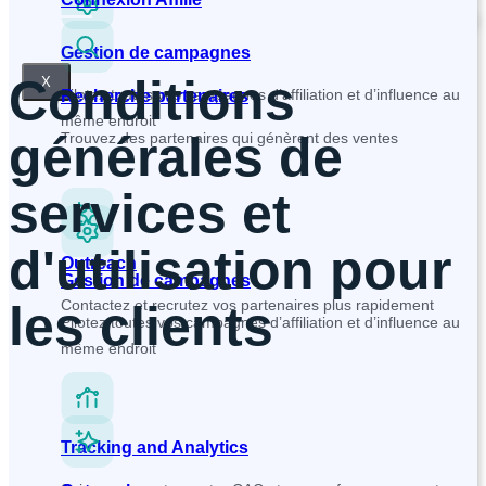
Gestion de campagnes
Conditions
X
Pilotez toutes vos campagnes d’affiliation et d’influence au
Recherche partenaires
même endroit
générales de
Trouvez des partenaires qui génèrent des ventes
services et
d'utilisation pour
Outreach
Gestion de campagnes
les clients
Contactez et recrutez vos partenaires plus rapidement
Pilotez toutes vos campagnes d’affiliation et d’influence au
même endroit
Tracking and Analytics