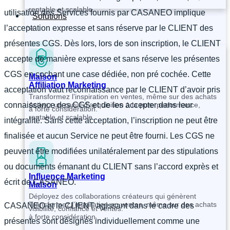
rentable et scalable.
utilisation des Services fournis par CASANEO implique
Solutions
l’acceptation expresse et sans réserve par le CLIENT des
présentes CGS. Dès lors, lors de son inscription, le CLIENT
accepte de manière expresse et sans réserve les présentes
CGS en cochant une case dédiée, non pré cochée. Cette
Maison
Affiliation Marketing
acceptation vaut reconnaissance par le CLIENT d’avoir pris
Transformez l’inspiration en ventes, même sur des achats
connaissance des CGS et de les accepter dans leur
Activez un canal d’acquisition à la pure performance,
à forte considération.
rentable et scalable.
intégralité. Sans cette acceptation, l’inscription ne peut être
finalisée et aucun Service ne peut être fourni. Les CGS ne
peuvent être modifiées unilatéralement par des stipulations
ou documents émanant du CLIENT sans l’accord exprès et
Influence Marketing
écrit de CASANEO.
Maison
Déployez des collaborations créateurs qui génèrent
Transformez l’inspiration en ventes, même sur des achats
CASANEO et le CLIENT agissant dans le cadre des
visibilité, confiance et ventes.
à forte considération.
présentes sont désignés individuellement comme une