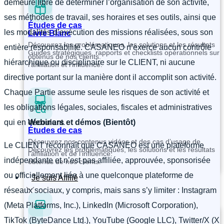
demeure libre de déterminer l’organisation de son activité,
ses méthodes de travail, ses horaires et ses outils, ainsi que
Études de cas
les modalités d’exécution des missions réalisées, sous son
Livre Blanc
Découvrez les problématiques, les solutions et les résultats
entière responsabilité. CASANEO n’exerce aucun contrôle
Guides stratégiques, rapports et checklists opérationnels sur
obtenus de nos clients.
hiérarchique ou disciplinaire sur le CLIENT, ni aucune
l’affiliation et l’influence.
directive portant sur la manière dont il accomplit son activité.
Chaque Partie assume seule les risques de son activité et
les obligations légales, sociales, fiscales et administratives
qui en découlent.
Webinars et démos (Bientôt)
Études de cas
Découvrez nos contenus vidéos et des cas d’usage de
Le CLIENT reconnaît que CASANEO est une plateforme
Découvrez les problématiques, les solutions et les résultats
l’affiliation et de l’influence.
indépendante et n’est pas affiliée, approuvée, sponsorisée
obtenus de nos clients.
ou officiellement liée à une quelconque plateforme de
Je suis Affilié
réseaux sociaux, y compris, mais sans s’y limiter : Instagram
(Meta Platforms, Inc.), LinkedIn (Microsoft Corporation),
TikTok (ByteDance Ltd.), YouTube (Google LLC), Twitter/X (X