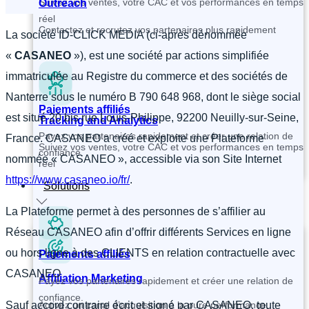
Suivez vos ventes, votre CAC et vos performances en temps
Outreach
réel
Contactez et recrutez vos partenaires plus rapidement
La société ID-CLICK MEDIA (ci-après dénommée
«
CASANEO
»), est une société par actions simplifiée
immatriculée au Registre du commerce et des sociétés de
Nanterre sous le numéro B 790 648 968, dont le siège social
Paiements affiliés
est situé 20 bis rue Louis-Philippe, 92200 Neuilly-sur-Seine,
Tracking and Analytics
Payez vos partenaires rapidement et créer une relation de
France. CASANEO a créé et exploite une Plateforme
Suivez vos ventes, votre CAC et vos performances en temps
confiance.
nommée « CASANEO », accessible via son Site Internet
réel
https://www.casaneo.io/fr/
.
Solutions
La Plateforme permet à des personnes de s’affilier au
Réseau CASANEO afin d’offrir différents Services en ligne
ou hors ligne à des CLIENTS en relation contractuelle avec
Paiements affiliés
CASANEO
Affiliation Marketing
Payez vos partenaires rapidement et créer une relation de
confiance.
Sauf accord contraire écrit et signé par CASANEO, toute
Activez un canal d’acquisition à la pure performance,