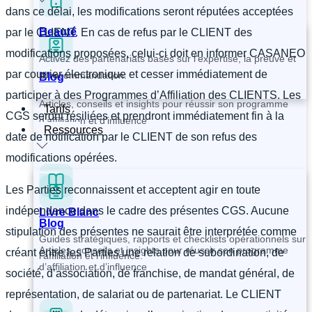
dans ce délai, les modifications seront réputées acceptées
Beauté
par le CLIENT. En cas de refus par le CLIENT des
modifications proposées, celui-ci doit en informer CASANEO
Activez des partenariats basés sur l’expertise, la preuve et
par courrier électronique et cesser immédiatement de
la recommandation.
Blog
participer à des Programmes d’Affiliation des CLIENTS. Les
Articles, conseils et insights pour réussir son programme
Tarifs
CGS seront résiliées et prendront immédiatement fin à la
d’affiliation et d’influence
Ressources
date de notification par le CLIENT de son refus des
modifications opérées.
Les Parties reconnaissent et acceptent agir en toute
indépendance dans le cadre des présentes CGS. Aucune
Livre Blanc
Blog
stipulation des présentes ne saurait être interprétée comme
Guides stratégiques, rapports et checklists opérationnels sur
Articles, conseils et insights pour réussir son programme
créant entre les Parties une relation de subordination, de
l’affiliation et l’influence.
d’affiliation et d’influence
société, d’association, de franchise, de mandat général, de
représentation, de salariat ou de partenariat. Le CLIENT