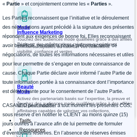
«
Partie
» et conjointement comme les «
Parties
».
Les Parties reconnaissent que l’initiative et le déroulement
des négociations ayant précédé à la signature des présentes
Mode
Influence Marketing
répondent aux exigences de bonne foi. Elles reconnaissent
Touchez des audiences mode qualifiées grâce à des affiliés
Déployez des collaborations créateurs qui génèrent
avoir bénéficié, pendant la phase précontractuelle de
affinitaires capables de valoriser vos collections.
visibilité, confiance et ventes.
négociations, de toutes les informations nécessaires et utiles
pour leur permettre de s’engager en toute connaissance de
cause. Chaque Partie déclare avoir informé l’autre Partie de
toute information portée à sa connaissance dont l’importance
Beauté
est déterminante pour le consentement de l’autre Partie.
Mode
Activez des partenariats basés sur l’expertise, la preuve et
Touchez des audiences mode qualifiées grâce à des affiliés
CASANEO peut modifier à tout moment les présentes CGS,
la recommandation.
affinitaires capables de valoriser vos collections.
sous réserve d’en notifier le CLIENT au moins quinze (15)
Tarifs
jours ouvrés à l’avance afin de lui permettre de formuler
Ressources
d’éventuelles réserves. En l’absence de réserves émises