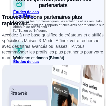
partenariats
Études de cas
Livre Blanc
Trouvez les bons partenaires plus
Découvrez les problématiques, les solutions et les résultats
rapidement
Guides stratégiques, rapports et checklists opérationnels sur
obtenus de nos clients.
l’affiliation et l’influence.
Accédez à une base qualifiée de créateurs et d’affiliés
spécialisés Maison & Mode. Affinez votre recherche
avec des filtres avancés ou laissez l’IA vous
recommander les profils les plus pertinents pour votre
marque.
Webinars et démos (Bientôt)
Études de cas
Découvrez nos contenus vidéos et des cas d’usage de
Découvrez les problématiques, les solutions et les résultats
l’affiliation et de l’influence.
obtenus de nos clients.
Je suis Affilié