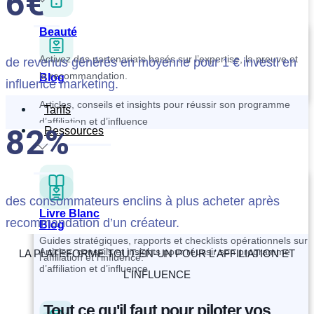
6€
Beauté
Activez des partenariats basés sur l’expertise, la preuve et
de revenus générés en moyenne pour 1 € investi en
la recommandation.
Blog
influence marketing.
Articles, conseils et insights pour réussir son programme
Tarifs
d’affiliation et d’influence
82%
Ressources
des consommateurs enclins à plus acheter après
Livre Blanc
recommandation d’un créateur.
Blog
Guides stratégiques, rapports et checklists opérationnels sur
Articles, conseils et insights pour réussir son programme
LA PLATEFORME TOUT-EN-UN POUR L'AFFILIATION ET
l’affiliation et l’influence.
d’affiliation et d’influence
L'INFLUENCE
Tout ce qu'il faut pour piloter vos