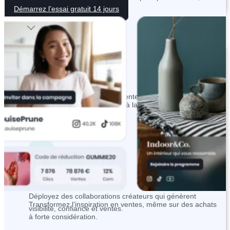
Démarrez l’essai gratuit 14 jours
rentable et scalable.
Solutions
Maison
Affiliation Marketing
Transformez l’inspiration en ventes, même sur des achats
Activez un canal d’acquisition à la pure performance,
à forte considération.
rentable et scalable.
Influence Marketing
Maison
Déployez des collaborations créateurs qui génèrent
Transformez l’inspiration en ventes, même sur des achats
visibilité, confiance et ventes.
à forte considération.