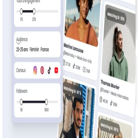
Webinars et démos (Bientôt)
Inscription Affilié
Découvrez nos contenus vidéos et des cas d’usage de
l’affiliation et de l’influence.
Connexion Affilié
Je suis Affilié
X
Inscription Affilié
Connexion Affilié
X