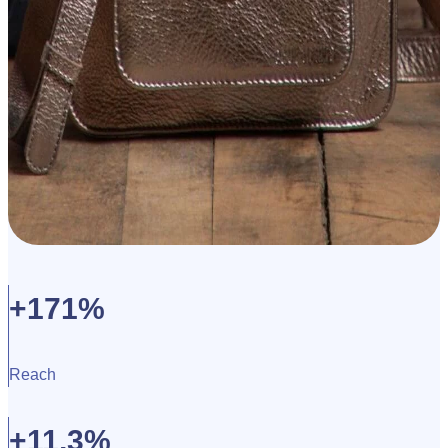
+171%
Reach
+11,3%