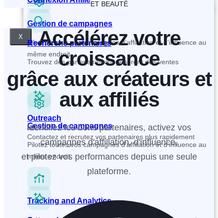
ET BEAUTÉ
Gestion de campagnes
Accélérez votre
X
Pilotez toutes vos campagnes d’affiliation et d’influence au
Recherche partenaires
croissance
même endroit
Trouvez des partenaires qui génèrent des ventes
grâce aux créateurs et
aux affiliés
Outreach
Gestion de campagnes
Identifiez les bons partenaires, activez vos
Contactez et recrutez vos partenaires plus rapidement
campagnes d'affiliation, d'influence,
Pilotez toutes vos campagnes d’affiliation et d’influence au
et pilotez vos performances depuis une seule
même endroit
plateforme.
Tracking and Analytics