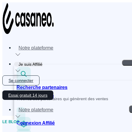
Aller
au
contenu
Notre plateforme
Je suis Affilié
Se connecter
Recherche partenaires
Essai gratuit 14 jours
Inscription Affilié
Trouvez des partenaires qui génèrent des ventes
Notre plateforme
LE BLOG
Connexion Affilié