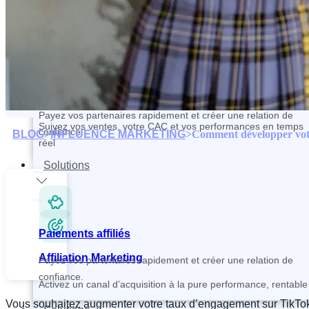
Contactez et recrutez vos partenaires plus rapidement
Paiements affiliés
Tracking and Analytics
Payez vos partenaires rapidement et créer une relation de
Suivez vos ventes, votre CAC et vos performances en temps
confiance.
BLOG
>
INFLUENCE MARKETING
>
Comment développer vot
réel
Solutions
Paiements affiliés
Affiliation Marketing
Payez vos partenaires rapidement et créer une relation de
confiance.
Activez un canal d’acquisition à la pure performance, rentable 
Vous souhaitez augmenter votre taux d’engagement sur TikTok ? 