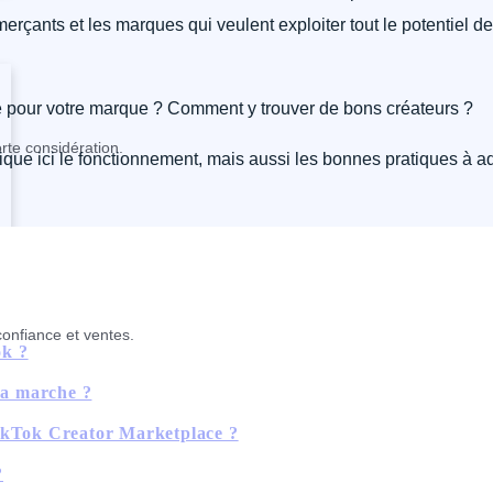
çants et les marques qui veulent exploiter tout le potentiel de 
lé pour votre marque ? Comment y trouver de bons créateurs ?
rte considération.
ique ici le fonctionnement, mais aussi les bonnes pratiques à 
confiance et ventes.
ok ?
ça marche ?
TikTok Creator Marketplace ?
?