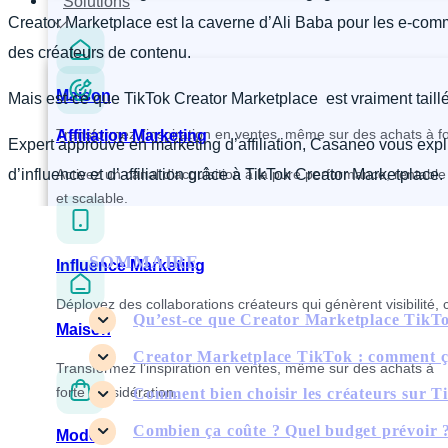
Solutions
Creator Marketplace est la caverne d’Ali Baba pour les e-commer
des créateurs de contenu.
Maison
Mais est-ce que TikTok Creator Marketplace est vraiment tail
Transformez l’inspiration en ventes, même sur des achats à fo
Affiliation Marketing
Expert approuvé en marketing d’affiliation, Casaneo vous expl
d’influence et d’affiliation grâce à TikTok Creator Marketplace.
Activez un canal d’acquisition à la pure performance, rentable
et scalable.
SOMMAIRE
Influence Marketing
Déployez des collaborations créateurs qui génèrent visibilité, 
Qu’est-ce que Creator Marketplace TikT
Maison
Creator Marketplace TikTok : comment 
Transformez l’inspiration en ventes, même sur des achats à
forte considération.
Comment bien choisir les créateurs sur 
Combien ça coûte ? Quel budget prévoir 
Mode