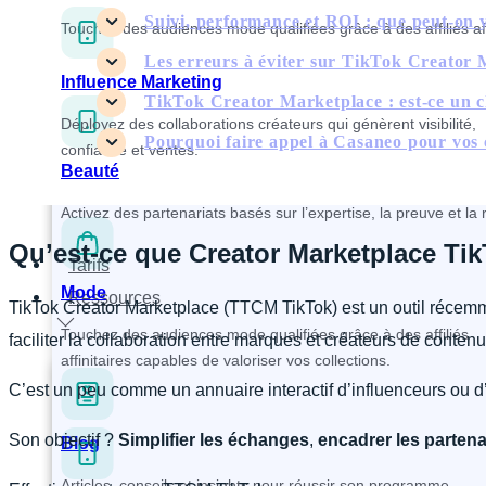
Suivi, performance et ROI : que peut-on 
Touchez des audiences mode qualifiées grâce à des affiliés affi
Les erreurs à éviter sur TikTok Creator
Influence Marketing
TikTok Creator Marketplace : est-ce un c
Déployez des collaborations créateurs qui génèrent visibilité,
Pourquoi faire appel à Casaneo pour vo
confiance et ventes.
Beauté
Activez des partenariats basés sur l’expertise, la preuve et l
Qu’est-ce que Creator Marketplace Tik
Tarifs
Mode
Ressources
TikTok Creator Marketplace (TTCM TikTok) est un outil récemm
Touchez des audiences mode qualifiées grâce à des affiliés
faciliter la collaboration entre marques et créateurs de contenu
affinitaires capables de valoriser vos collections.
C’est un peu comme un annuaire interactif d’influenceurs ou d
Son objectif ?
Simplifier les échanges
,
encadrer les partena
Blog
Articles, conseils et insights pour réussir son programme