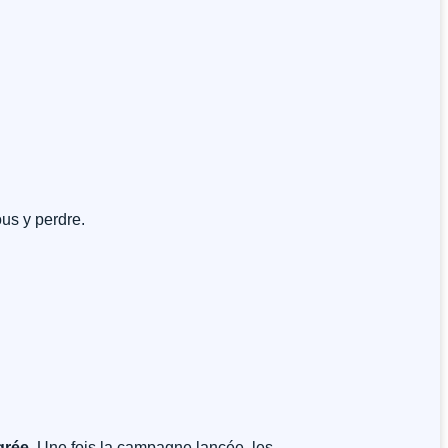
ous y perdre.
grée
. Une fois la campagne lancée, les