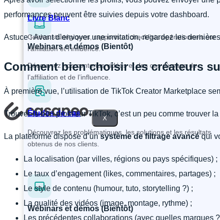
performances peuvent être suivies depuis votre dashboard.
Livre Blanc
Astuce : Avant d’envoyer une invitation, regardez les dernières 
Guides stratégiques, rapports et checklists opérationnels sur
Webinars et démos (Bientôt)
l’affiliation et l’influence.
Comment bien choisir les créateurs su
Découvrez nos contenus vidéos et des cas d’usage de
l’affiliation et de l’influence.
À première vue, l’utilisation de TikTok Creator Marketplace sem
Études de cas
Trouver le bon profil sur TikTok, c’est un peu comme trouver la
X
Découvrez les problématiques, les solutions et les résultats
La plateforme dispose d’un
système de filtrage avancé
qui vo
obtenus de nos clients.
La localisation (par villes, régions ou pays spécifiques) ;
Le taux d’engagement (likes, commentaires, partages) ;
Le style de contenu (humour, tuto, storytelling ?) ;
La qualité des vidéos (image, montage, rythme) ;
Webinars et démos (Bientôt)
Les précédentes collaborations (avec quelles marques ?)