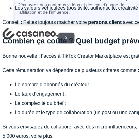
Découvrez nos contenus vidéos et des cas d’usage de
Les valeurs véhiculées (positivité, authenticité, créativité 
l’affiliation et de l’influence.
Conseil : Faites toujours matcher votre
persona client
avec ce
X
Combien ça coûte ? Quel budget prévo
Bonne nouvelle : l’accès à TikTok Creator Marketplace est gra
Cette rémunération va dépendre de plusieurs critères comme :
Le nombre d’abonnés du créateur ;
Le taux d’engagement ;
La complexité du brief ;
La durée et le type de collaboration (un post ou une cam
Si vous envisagez de collaborer avec des micro-influenceurs, p
5 000 euros, voire plus.