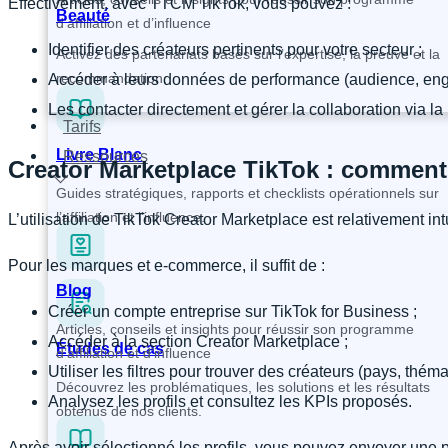
Effectivement, avec TTCM TikTok, vous pouvez :
Beauté
d’affiliation et d’influence
Identifier des créateurs pertinents pour votre secteur ;
Activez des partenariats basés sur l’expertise, la preuve et la
recommandation.
Accéder à leurs données de performance (audience, en
Les contacter directement et gérer la collaboration via la
Tarifs
Livre Blanc
Ressources
Creator Marketplace TikTok : comment
Guides stratégiques, rapports et checklists opérationnels sur
l’affiliation et l’influence.
L’utilisation de TikTok Creator Marketplace est relativement int
Pour les marques et e-commerce, il suffit de :
Blog
Créer un compte entreprise sur TikTok for Business ;
Articles, conseils et insights pour réussir son programme
Accéder à la section Creator Marketplace ;
Études de cas
d’affiliation et d’influence
Utiliser les filtres pour trouver des créateurs (pays, thé
Découvrez les problématiques, les solutions et les résultats
Analysez les profils et consultez les KPIs proposés.
obtenus de nos clients.
Après avoir sélectionné les profils, vous pouvez envoyer une p