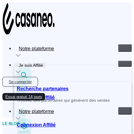
Skip
to
content
Notre plateforme
Je suis Affilié
Se connecter
Recherche partenaires
Essai gratuit 14 jours
Inscription Affilié
Trouvez des partenaires qui génèrent des ventes
Notre plateforme
LE BLOG
Connexion Affilié