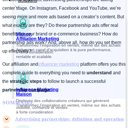
Solutions
center stage. On Instagram, Facebook and YouTube, we’re
seeing more and more ads based on a creator’s content. But
what exactly are they? Do these partnership ads offer real
benefits for your brand or e-commerce business? How do
Maison
Affiliation Marketing
partnership ads work? And, above all, how do you set them
Transformez l’inspiration en ventes, même sur des achats
Activez un canal d’acquisition à la pure performance,
up effectively?
à forte considération.
rentable et scalable.
Our affiliation and
influencer marketing
platform offers you this
complete guide to everything you need to
understand
and
the
strategic steps
to follow to launch a successful
Influence Marketing
partnership campaign
.
Maison
Déployez des collaborations créateurs qui génèrent
SOMMAIRE
Transformez l’inspiration en ventes, même sur des achats
visibilité, confiance et ventes.
à forte considération.
Advertising partnerships: definition and operation