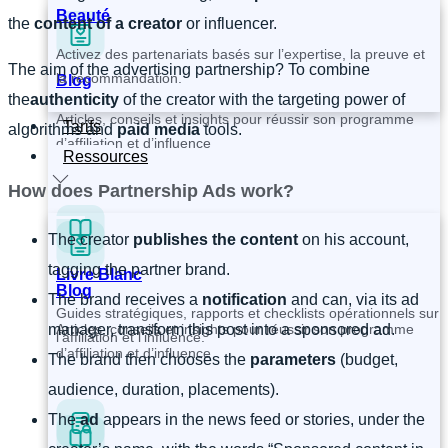
Beauté
the
content of a creator
or influencer.
Activez des partenariats basés sur l’expertise, la preuve et
The aim of the advertising partnership? To combine
la recommandation.
Blog
the
authenticity
of the creator with the targeting power of
Articles, conseils et insights pour réussir son programme
Tarifs
algorithms and
paid media
tools.
d’affiliation et d’influence
Ressources
How does Partnership Ads work?
The creator
publishes the content
on his account,
tagging the partner brand.
Livre Blanc
Blog
The brand receives a
notification
and can, via its ad
Guides stratégiques, rapports et checklists opérationnels sur
Articles, conseils et insights pour réussir son programme
manager, transform this post into a sponsored ad.
l’affiliation et l’influence.
d’affiliation et d’influence
The brand then chooses the
parameters
(budget,
audience, duration, placements).
The
ad
appears in the news feed or stories, under the