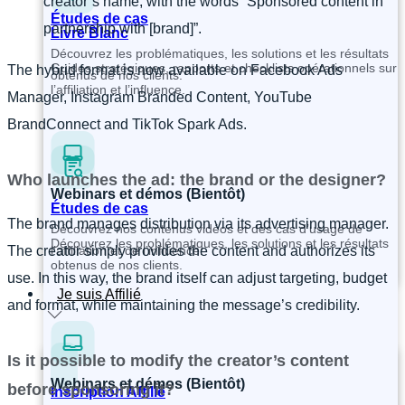
creator’s name, with the words “Sponsored content in
Études de cas
partnership with [brand]”.
Livre Blanc
Découvrez les problématiques, les solutions et les résultats
Guides stratégiques, rapports et checklists opérationnels sur
The hybrid format is now available on Facebook Ads
obtenus de nos clients.
l’affiliation et l’influence.
Manager, Instagram Branded Content, YouTube
BrandConnect and TikTok Spark Ads.
Who launches the ad: the brand or the designer?
Webinars et démos (Bientôt)
Études de cas
The brand manages distribution via its advertising manager.
Découvrez nos contenus vidéos et des cas d’usage de
Découvrez les problématiques, les solutions et les résultats
l’affiliation et de l’influence.
The creator simply provides the content and authorizes its
obtenus de nos clients.
use. In this way, the brand itself can adjust targeting, budget
Je suis Affilié
and format, while maintaining the message’s credibility.
Is it possible to modify the creator’s content
Webinars et démos (Bientôt)
before sponsoring it?
Inscription Affilié