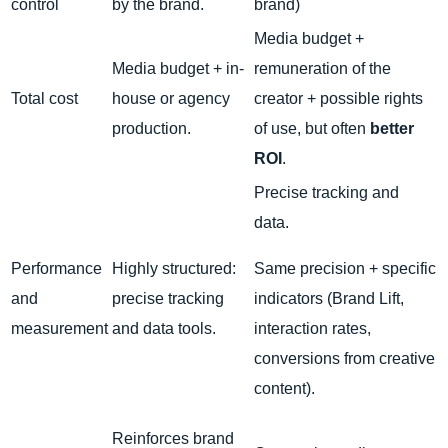
control
by the brand.
brand)
Media budget +
Media budget + in-
remuneration of the
Total cost
house or agency
creator + possible rights
production.
of use, but often
better
ROI
.
Precise tracking and
data.
Performance
Highly structured:
Same precision + specific
and
precise tracking
indicators (Brand Lift,
measurement
and data tools.
interaction rates,
conversions from creative
content).
Reinforces brand