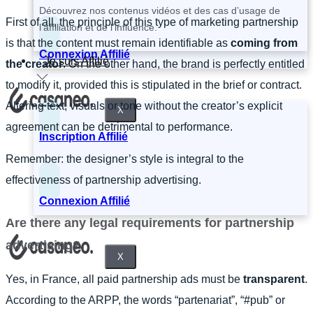
Découvrez nos contenus vidéos et des cas d’usage de
First of all, the principle of this type of marketing partnership
l’affiliation et de l’influence.
is that the content must remain identifiable as
coming from
Connexion Affilié
Je suis Affilié
the creator
. On the other hand, the brand is perfectly entitled
to modify it, provided this is stipulated in the brief or contract.
Altering text, visuals or tone without the creator’s explicit
X
agreement can be detrimental to performance.
Inscription Affilié
Remember: the designer’s style is integral to the
effectiveness of partnership advertising.
Connexion Affilié
Are there any legal requirements for partnership
advertising?
X
Yes, in France, all paid partnership ads must be
transparent
.
According to the ARPP, the words “partenariat”, “#pub” or