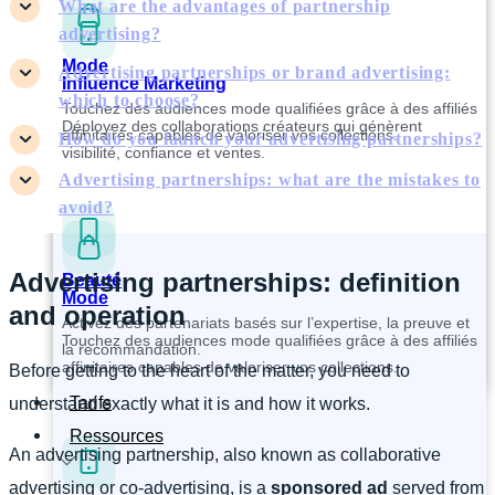
What are the advantages of partnership
advertising?
Mode
Advertising partnerships or brand advertising:
Influence Marketing
which to choose?
Touchez des audiences mode qualifiées grâce à des affiliés
Déployez des collaborations créateurs qui génèrent
affinitaires capables de valoriser vos collections.
How do you launch your advertising partnerships?
visibilité, confiance et ventes.
Advertising partnerships: what are the mistakes to
avoid?
Advertising partnerships: definition
Beauté
Mode
and operation
Activez des partenariats basés sur l’expertise, la preuve et
Touchez des audiences mode qualifiées grâce à des affiliés
la recommandation.
affinitaires capables de valoriser vos collections.
Before getting to the heart of the matter, you need to
Tarifs
understand exactly what it is and how it works.
Ressources
An advertising partnership, also known as collaborative
advertising or co-advertising, is a
sponsored ad
served from