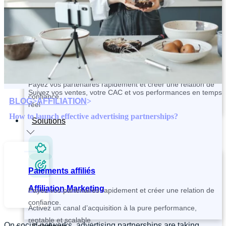
Contactez et recrutez vos partenaires plus rapidement
Paiements affiliés
Tracking and Analytics
Payez vos partenaires rapidement et créer une relation de
Suivez vos ventes, votre CAC et vos performances en temps
confiance.
BLOG
>
AFFILIATION
>
réel
How to launch effective advertising partnerships?
Solutions
Paiements affiliés
Affiliation Marketing
Payez vos partenaires rapidement et créer une relation de
confiance.
Activez un canal d’acquisition à la pure performance,
rentable et scalable.
On social networks, advertising partnerships are taking