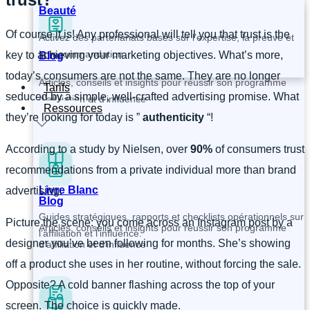
Beauté
Of course it is! Any professional will tell you that trust is the
Activez des partenariats basés sur l’expertise, la preuve et
la recommandation.
key to achieving your marketing objectives. What’s more,
Blog
today’s consumers are not the same. They are no longer
Articles, conseils et insights pour réussir son programme
Tarifs
seduced by a simple, well-crafted advertising promise. What
d’affiliation et d’influence
Ressources
they’re looking for today is ”
authenticity
“!
According to a study by Nielsen, over
90%
of consumers trust
recommendations from a private individual more than brand
Livre Blanc
advertising.
Blog
Guides stratégiques, rapports et checklists opérationnels sur
Picture the scene: you come across an Instagram post by a
Articles, conseils et insights pour réussir son programme
l’affiliation et l’influence.
designer you’ve been following for months. She’s showing
d’affiliation et d’influence
off a product she uses in her routine, without forcing the sale.
Opposite? A cold banner flashing across the top of your
screen. The choice is quickly made.