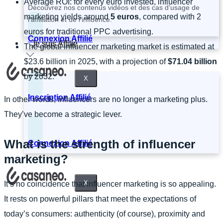
Average ROI: for every euro invested, influencer
Découvrez nos contenus vidéos et des cas d’usage de
marketing yields around
5 euros
, compared with 2
l’affiliation et de l’influence.
euros for traditional PPC advertising.
Connexion Affilié
Je suis Affilié
The global influencer marketing market is estimated at
$23.6 billion in 2025, with a projection of
$71.04 billion
by 2032.
X
Inscription Affilié
In other words, influencers are no longer a marketing plus.
They’ve become a strategic lever.
What is the strength of influencer
Connexion Affilié
marketing?
X
It’s no coincidence that influencer marketing is so appealing.
It rests on powerful pillars that meet the expectations of
today’s consumers: authenticity (of course), proximity and