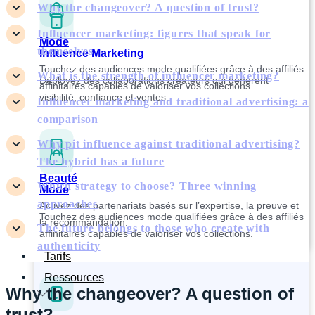
Why the changeover? A question of trust?
Influencer marketing: figures that speak for
Mode
themselves
Influence Marketing
Touchez des audiences mode qualifiées grâce à des affiliés
What is the strength of influencer marketing?
Déployez des collaborations créateurs qui génèrent
affinitaires capables de valoriser vos collections.
visibilité, confiance et ventes.
Influencer marketing and traditional advertising: a
comparison
Why pit influence against traditional advertising?
The hybrid has a future
Beauté
Which strategy to choose? Three winning
Mode
approaches
Activez des partenariats basés sur l’expertise, la preuve et
Touchez des audiences mode qualifiées grâce à des affiliés
la recommandation.
The future belongs to those who create with
affinitaires capables de valoriser vos collections.
authenticity
Tarifs
Ressources
Why the changeover? A question of
trust?