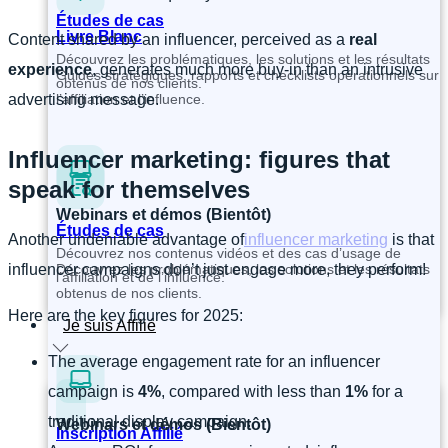
Études de cas
Livre Blanc
Content shared by an influencer, perceived as a
real
Découvrez les problématiques, les solutions et les résultats
experience
, generates much more buy-in than an intrusive
Guides stratégiques, rapports et checklists opérationnels sur
obtenus de nos clients.
l’affiliation et l’influence.
advertising message.
Influencer marketing: figures that
speak for themselves
Webinars et démos (Bientôt)
Études de cas
Another undeniable advantage of
influencer marketing
is that
Découvrez nos contenus vidéos et des cas d’usage de
Découvrez les problématiques, les solutions et les résultats
influencer campaigns don’t just engage more, they perform!
l’affiliation et de l’influence.
obtenus de nos clients.
Here are the key figures for 2025:
Je suis Affilié
The average engagement rate for an influencer
campaign is
4%
, compared with less than
1%
for a
traditional display campaign.
Webinars et démos (Bientôt)
Inscription Affilié