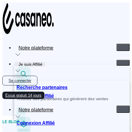
Skip
to
content
Notre plateforme
Je suis Affilié
Se connecter
Recherche partenaires
Essai gratuit 14 jours
Inscription Affilié
Trouvez des partenaires qui génèrent des ventes
Notre plateforme
LE BLOG
Connexion Affilié