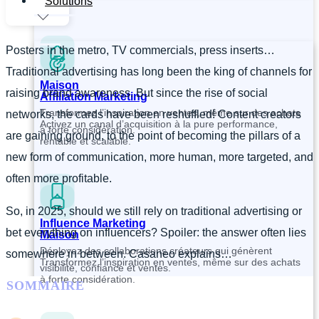
Solutions
Posters in the metro, TV commercials, press inserts…
Traditional advertising has long been the king of channels for
Maison
raising brand awareness. But since the rise of social
Affiliation Marketing
Transformez l’inspiration en ventes, même sur des achats
networks, the cards have been reshuffled! Content creators
Activez un canal d’acquisition à la pure performance,
à forte considération.
are gaining ground, to the point of becoming the pillars of a
rentable et scalable.
new form of communication, more human, more targeted, and
often more profitable.
So, in 2025, should we still rely on traditional advertising or
Influence Marketing
bet everything on influencers? Spoiler: the answer often lies
Maison
Déployez des collaborations créateurs qui génèrent
somewhere in between. Casaneo explains…
Transformez l’inspiration en ventes, même sur des achats
visibilité, confiance et ventes.
à forte considération.
SOMMAIRE