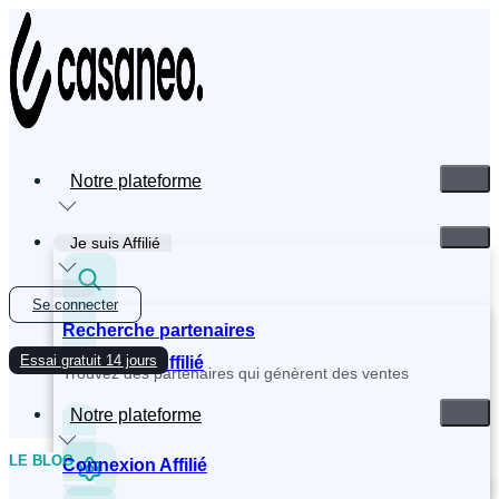
Aller
au
contenu
Notre plateforme
Je suis Affilié
Se connecter
Recherche partenaires
Essai gratuit 14 jours
Inscription Affilié
Trouvez des partenaires qui génèrent des ventes
Notre plateforme
LE BLOG
Connexion Affilié