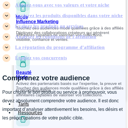
Alignez-vous avec vos valeurs et votre niche
Explorez les produits disponibles dans votre niche
Mode
Influence Marketing
Évaluez les produits ou services
Touchez des audiences mode qualifiées grâce à des affiliés
Déployez des collaborations créateurs qui génèrent
affinitaires capables de valoriser vos collections.
Analysez les conditions de l’affiliation
visibilité, confiance et ventes.
La réputation du programme d’affiliation
Étudiez vos concurrents
Beauté
Comprenez votre audience
Mode
Activez des partenariats basés sur l’expertise, la preuve et
Touchez des audiences mode qualifiées grâce à des affiliés
la recommandation.
Pour choisir le bon produit ou service à promouvoir, vous
affinitaires capables de valoriser vos collections.
devez absolument comprendre votre audience. Il est donc
Tarifs
important d’analyser attentivement les besoins, les désirs et
Ressources
les préoccupations de votre public cible.