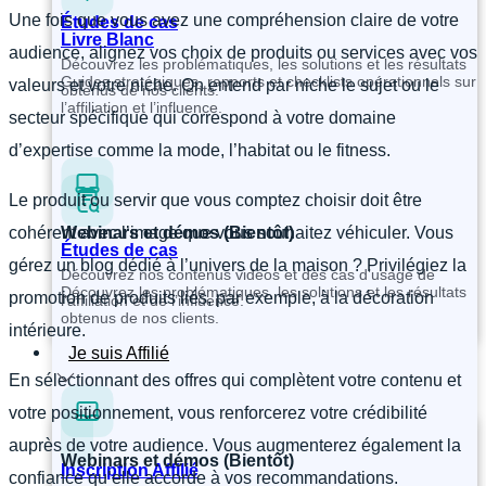
Une fois que vous avez une compréhension claire de votre
Études de cas
Livre Blanc
audience, alignez vos choix de produits ou services avec vos
Découvrez les problématiques, les solutions et les résultats
Guides stratégiques, rapports et checklists opérationnels sur
valeurs et votre niche. On entend par niche le sujet ou le
obtenus de nos clients.
l’affiliation et l’influence.
secteur spécifique qui correspond à votre domaine
d’expertise comme la mode, l’habitat ou le fitness.
Le produit ou servir que vous comptez choisir doit être
Webinars et démos (Bientôt)
cohérent avec l’image que vous souhaitez véhiculer. Vous
Études de cas
gérez un blog dédié à l’univers de la maison ? Privilégiez la
Découvrez nos contenus vidéos et des cas d’usage de
Découvrez les problématiques, les solutions et les résultats
promotion de produits liés, par exemple, à la décoration
l’affiliation et de l’influence.
obtenus de nos clients.
intérieure.
Je suis Affilié
En sélectionnant des offres qui complètent votre contenu et
votre positionnement, vous renforcerez votre crédibilité
auprès de votre audience. Vous augmenterez également la
Webinars et démos (Bientôt)
Inscription Affilié
confiance qu’elle accorde à vos recommandations.