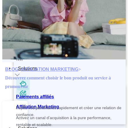
Contactez et recrutez vos partenaires plus rapidement
Paiements affiliés
Tracking and Analytics
Payez vos partenaires rapidement et créer une relation de
Suivez vos ventes, votre CAC et vos performances en temps
confiance.
réel
Solutions
BLOG
>
AFFILIATION MARKETING
>
Découvrez comment choisir le bon produit ou service à
promouvoir
Paiements affiliés
Affiliation Marketing
Payez vos partenaires rapidement et créer une relation de
confiance.
Activez un canal d’acquisition à la pure performance,
rentable et scalable.