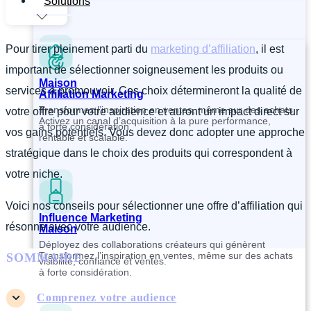
Solutions
Pour tirer pleinement parti du
marketing d’affiliation
, il est
important de sélectionner soigneusement les produits ou
Maison
services à promouvoir. Ces choix détermineront la qualité de
Affiliation Marketing
Transformez l’inspiration en ventes, même sur des achats
votre offre pour votre audience et auront un impact direct sur
Activez un canal d’acquisition à la pure performance,
à forte considération.
vos gains potentiels. Vous devez donc adopter une approche
rentable et scalable.
stratégique dans le choix des produits qui correspondent à
votre niche.
Voici nos conseils pour sélectionner une offre d’affiliation qui
Influence Marketing
résonne avec votre audience.
Maison
Déployez des collaborations créateurs qui génèrent
Transformez l’inspiration en ventes, même sur des achats
SOMMAIRE
visibilité, confiance et ventes.
à forte considération.
Comprenez votre audience