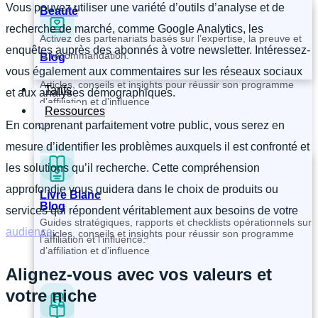
Vous pouvez utiliser une variété d’outils d’analyse et de
Beauté
recherche de marché, comme Google Analytics, les
Activez des partenariats basés sur l’expertise, la preuve et
enquêtes auprès des abonnés à votre newsletter. Intéressez-
la recommandation.
Blog
vous également aux commentaires sur les réseaux sociaux
Articles, conseils et insights pour réussir son programme
Tarifs
et aux analyses démographiques.
d’affiliation et d’influence
Ressources
En comprenant parfaitement votre public, vous serez en
mesure d’identifier les problèmes auxquels il est confronté et
les solutions qu’il recherche. Cette compréhension
approfondie vous guidera dans le choix de produits ou
Livre Blanc
Blog
services qui répondent véritablement aux besoins de votre
Guides stratégiques, rapports et checklists opérationnels sur
audience
.
Articles, conseils et insights pour réussir son programme
l’affiliation et l’influence.
d’affiliation et d’influence
Alignez-vous avec vos valeurs et
votre niche