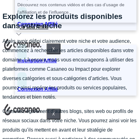
Découvrez nos contenus vidéos et des cas d’usage de
l’affiliation et de l’influence.
Explorez les produits disponibles
Connexion Affilié
dans votre niche
Je suis Affilié
Après avoir défini clairement votre niche et votre audience,
X
commencez à rechercher les articles disponibles dans votre
domaine. Là encore, nous vous encourageons à utiliser des
Inscription Affilié
plateformes comme Casaneo ou Impact pour explorer
diverses catégories et sous-catégories d’articles. Vous
pourrez ainsi repérer les produits ou services populaires,
Connexion Affilié
tendances et bien notés.
Consultez également d’autres blogs, sites web ou profils de
X
réseaux sociaux dans votre niche. Vous pourrez ainsi voir les
produits qu’ils mettent en avant et leur stratégie de