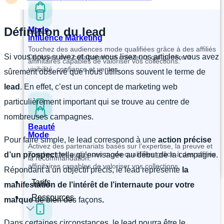
Définition du lead
Mode
Influence Marketing
Touchez des audiences mode qualifiées grâce à des affiliés
Si vous nous suivez et que vous lisez nos articles, vous avez
Déployez des collaborations créateurs qui génèrent
affinitaires capables de valoriser vos collections.
visibilité, confiance et ventes.
sûrement observé que nous utilisons souvent le terme de
lead
. En effet, c’est un concept de marketing web
particulièrement important qui se trouve au centre de
nombreuses campagnes.
Beauté
Mode
Pour faire simple, le lead correspond à une
action précise
Activez des partenariats basés sur l’expertise, la preuve et
Touchez des audiences mode qualifiées grâce à des affiliés
d’un prospect
telle qu’envisagée au début de la campagne.
la recommandation.
affinitaires capables de valoriser vos collections.
Répondant à un objectif précis, le lead représente
la
Tarifs
manifestation de l’intérêt de l’internaute pour votre
Ressources
marque
de bien des façons
.
Dans certaines circonstances, le lead pourra être le