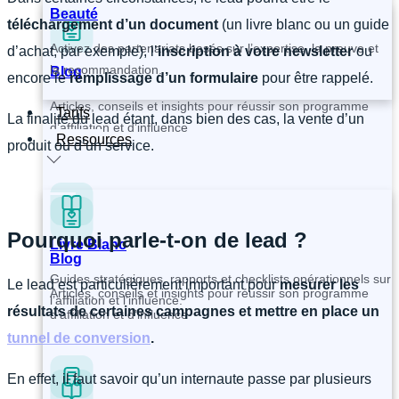
Beauté
téléchargement d’un document
(un livre blanc ou un guide
Activez des partenariats basés sur l’expertise, la preuve et
d’achat, par exemple), l’
inscription à votre newsletter
ou
la recommandation.
Blog
encore le
remplissage d’un formulaire
pour être rappelé.
Articles, conseils et insights pour réussir son programme
Tarifs
La finalité du lead étant, dans bien des cas, la vente d’un
d’affiliation et d’influence
Ressources
produit ou d’un service.
Pourquoi parle-t-on de lead ?
Livre Blanc
Blog
Guides stratégiques, rapports et checklists opérationnels sur
Le lead est particulièrement important pour
mesurer les
Articles, conseils et insights pour réussir son programme
l’affiliation et l’influence.
résultats de certaines campagnes et mettre en place un
d’affiliation et d’influence
tunnel de conversion
.
En effet, il faut savoir qu’un internaute passe par plusieurs