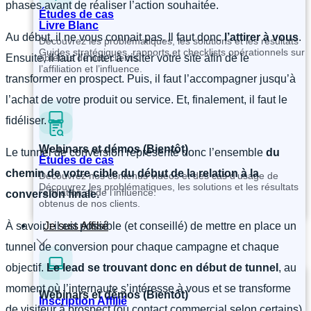
phases avant de réaliser l’action souhaitée.
Études de cas
Livre Blanc
Au début, il ne vous connait pas. Il faut donc
l’attirer à vous
.
Découvrez les problématiques, les solutions et les résultats
Guides stratégiques, rapports et checklists opérationnels sur
obtenus de nos clients.
Ensuite, il faut l’inciter à visiter votre site afin de le
l’affiliation et l’influence.
transformer en prospect. Puis, il faut l’accompagner jusqu’à
l’achat de votre produit ou service. Et, finalement, il faut le
fidéliser.
Webinars et démos (Bientôt)
Le tunnel de conversion représente donc l’ensemble
du
Études de cas
chemin de votre cible du début de la relation à la
Découvrez nos contenus vidéos et des cas d’usage de
Découvrez les problématiques, les solutions et les résultats
l’affiliation et de l’influence.
conversion finale.
obtenus de nos clients.
Je suis Affilié
À savoir : il est possible (et conseillé) de mettre en place un
tunnel de conversion pour chaque campagne et chaque
objectif.
Le lead se trouvant donc en début de tunnel
, au
moment où l’internaute s’intéresse à vous et se transforme
Webinars et démos (Bientôt)
Inscription Affilié
de visiteur à prospect (ou contact commercial selon certains).