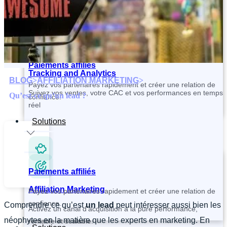
Contactez et recrutez vos partenaires plus rapidement
Paiements affiliés
Tracking and Analytics
BLOG
>
AFFILIATION MARKETING
>
Payez vos partenaires rapidement et créer une relation de
Suivez vos ventes, votre CAC et vos performances en temps
Qu’est-ce qu’un lead ?
confiance.
réel
Solutions
Paiements affiliés
Affiliation Marketing
Payez vos partenaires rapidement et créer une relation de
confiance.
Comprendre ce qu’est
un lead
peut intéresser aussi bien les
Activez un canal d’acquisition à la pure performance,
néophytes en la matière que les experts en marketing. En
rentable et scalable.