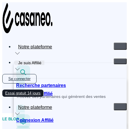
Aller
au
contenu
Notre plateforme
Je suis Affilié
Se connecter
Recherche partenaires
Essai gratuit 14 jours
Inscription Affilié
Trouvez des partenaires qui génèrent des ventes
Notre plateforme
LE BLOG
Connexion Affilié