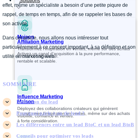
Solutions
effet, même un spécialiste a besoin d’une petite piqure de
rappel, de temps en temps, afin de se rappeler les bases de
son activité.
Maison
Dans cet article, nous allons nous intéresser tout
Affiliation Marketing
particulièrement à ce concept important, à sa définition et son
Transformez l’inspiration en ventes, même sur des achats
Activez un canal d’acquisition à la pure performance,
à forte considération.
utilité en marketing web.
rentable et scalable.
SOMMAIRE
Influence Marketing
Maison
Définition du lead
Déployez des collaborations créateurs qui génèrent
Pourquoi parle-t-on de lead ?
Transformez l’inspiration en ventes, même sur des achats
visibilité, confiance et ventes.
à forte considération.
Les différences entre un lead BtoC et un lead BtoB
Conseils pour optimiser vos leads