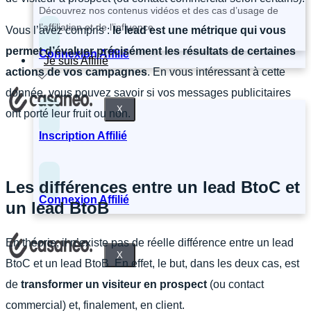
Découvrez nos contenus vidéos et des cas d’usage de
l’affiliation et de l’influence.
Vous l’avez compris :
le lead est une métrique qui vous
permet d’évaluer précisément les résultats de certaines
Connexion Affilié
Je suis Affilié
actions de vos campagnes
. En vous intéressant à cette
donnée, vous pouvez savoir si vos messages publicitaires
X
ont porté leur fruit ou non.
Inscription Affilié
Les différences entre un lead BtoC et
Connexion Affilié
un lead BtoB
En théorie, il n’existe pas de réelle différence entre un lead
X
BtoC et un lead BtoB. En effet, le but, dans les deux cas, est
de
transformer un visiteur en prospect
(ou contact
commercial) et, finalement, en client.