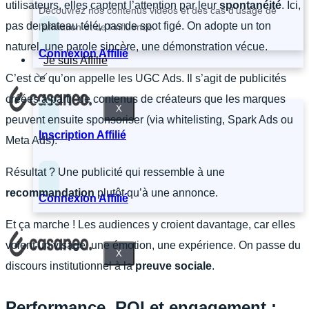
utilisateurs, elles captent l’attention par leur
spontanéité
. Ici,
Découvrez nos contenus vidéos et des cas d’usage de
pas de plateau télé, pas de spot figé. On adopte un ton
l’affiliation et de l’influence.
naturel, une parole sincère, une démonstration vécue.
Connexion Affilié
Je suis Affilié
C’est ce qu’on appelle les UGC Ads. Il s’agit de publicités
créées à partir de contenus de créateurs que les marques
X
peuvent ensuite sponsoriser (via whitelisting, Spark Ads ou
Inscription Affilié
Meta Ads).
Résultat ? Une publicité qui ressemble à une
recommandation
plutôt qu’à une annonce.
Connexion Affilié
Et ça marche ! Les audiences y croient davantage, car elles
voient un visage, une émotion, une expérience. On passe du
X
discours institutionnel à la
preuve sociale
.
Performance, ROI et engagement :