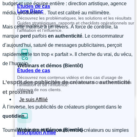
budget et une équipe entière : direction artistique, agence
Études de cas
Livre Blanc
média, production… Tout est calibré au millimètre.
Découvrez les problématiques, les solutions et les résultats
Guides stratégiques, rapports et checklists opérationnels sur
obtenus de nos clients.
Mais cette maîtrise a un revers. À force de contrôle, la
l’affiliation et l’influence.
marque
perd
parfois
en authenticité
. Le consommateur
d’aujourd’hui, saturé de messages publicitaires, perçoit
rapidement le ton trop « parfait ». Il cherche du vrai, du vécu,
de l’humain.
Webinars et démos (Bientôt)
Études de cas
Découvrez nos contenus vidéos et des cas d’usage de
L’esprit des publicités de créateurs : authenticité
Découvrez les problématiques, les solutions et les résultats
l’affiliation et de l’influence.
obtenus de nos clients.
et proximité
Je suis Affilié
À l’inverse, les publicités de créateurs plongent dans le
quotidien
.
Webinars et démos (Bientôt)
Tournées par des influenceurs, micro-créateurs ou simples
Inscription Affilié