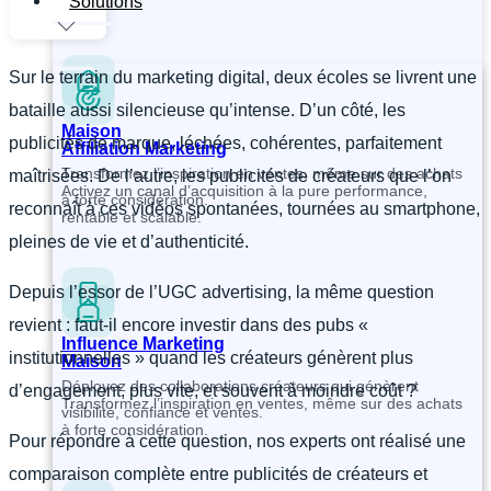
Solutions
Sur le terrain du marketing digital, deux écoles se livrent une
bataille aussi silencieuse qu’intense. D’un côté, les
Maison
publicités de marque, léchées, cohérentes, parfaitement
Affiliation Marketing
Transformez l’inspiration en ventes, même sur des achats
maîtrisées. De l’autre, les publicités de créateurs que l’on
Activez un canal d’acquisition à la pure performance,
à forte considération.
reconnaît à ces vidéos spontanées, tournées au smartphone,
rentable et scalable.
pleines de vie et d’authenticité.
Depuis l’essor de l’UGC advertising, la même question
revient : faut-il encore investir dans des pubs «
Influence Marketing
institutionnelles » quand les créateurs génèrent plus
Maison
Déployez des collaborations créateurs qui génèrent
d’engagement, plus vite, et souvent à moindre coût ?
Transformez l’inspiration en ventes, même sur des achats
visibilité, confiance et ventes.
à forte considération.
Pour répondre à cette question, nos experts ont réalisé une
comparaison complète entre publicités de créateurs et