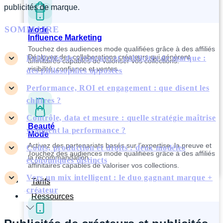
publicités de marque.
SOMMAIRE
Mode
Influence Marketing
Touchez des audiences mode qualifiées grâce à des affiliés
Déployez des collaborations créateurs qui génèrent
Publicités de créateurs et publicités de marque :
affinitaires capables de valoriser vos collections.
visibilité, confiance et ventes.
des philosophies opposées
Performance, ROI et engagement : que disent les
chiffres ?
Contrôle, data et mesure : quelle stratégie maîtrise
Beauté
vraiment la performance ?
Mode
Activez des partenariats basés sur l’expertise, la preuve et
Coûts, production et droits : deux modèles
Touchez des audiences mode qualifiées grâce à des affiliés
la recommandation.
économiques distincts
affinitaires capables de valoriser vos collections.
Vers un mix intelligent : le duo gagnant marque +
Tarifs
créateur
Ressources