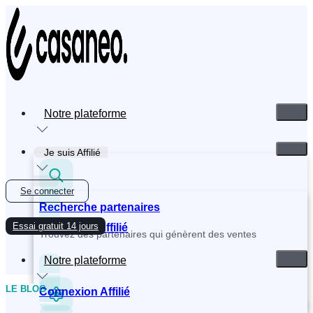
Aller
au
contenu
Notre plateforme
Je suis Affilié
Se connecter
Recherche partenaires
Essai gratuit 14 jours
Inscription Affilié
Trouvez des partenaires qui génèrent des ventes
Notre plateforme
LE BLOG
Connexion Affilié