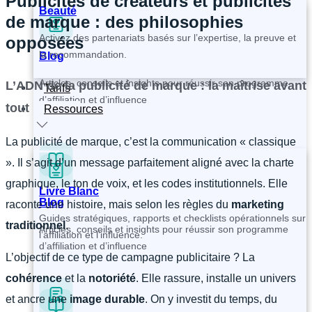
Publicités de créateurs et publicités
Beauté
de marque : des philosophies
Activez des partenariats basés sur l’expertise, la preuve et
opposées
la recommandation.
Blog
Articles, conseils et insights pour réussir son programme
L’ADN de la publicité de marque : la maîtrise avant
Tarifs
d’affiliation et d’influence
tout
Ressources
La publicité de marque, c’est la communication « classique
». Il s’agit d’un message parfaitement aligné avec la charte
graphique, le ton de voix, et les codes institutionnels. Elle
Livre Blanc
Blog
raconte une histoire, mais selon les règles du
marketing
Guides stratégiques, rapports et checklists opérationnels sur
traditionnel
.
Articles, conseils et insights pour réussir son programme
l’affiliation et l’influence.
d’affiliation et d’influence
L’objectif de ce type de campagne publicitaire ? La
cohérence
et la
notoriété
. Elle rassure, installe un univers
et ancre une
image durable
. On y investit du temps, du