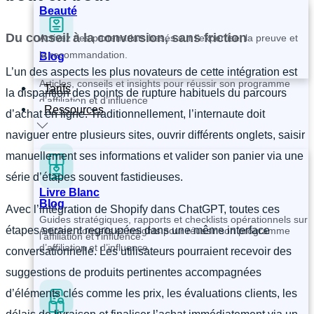
Beauté
Du conseil à la conversion, sans friction
Activez des partenariats basés sur l’expertise, la preuve et
la recommandation.
Blog
L’un des aspects les plus novateurs de cette intégration est
Articles, conseils et insights pour réussir son programme
Tarifs
la disparition des points de rupture habituels du parcours
d’affiliation et d’influence
Ressources
d’achat en ligne. Traditionnellement, l’internaute doit
naviguer entre plusieurs sites, ouvrir différents onglets, saisir
manuellement ses informations et valider son panier via une
série d’étapes souvent fastidieuses.
Livre Blanc
Blog
Avec l’intégration de Shopify dans ChatGPT, toutes ces
Guides stratégiques, rapports et checklists opérationnels sur
étapes seraient regroupées dans une même interface
Articles, conseils et insights pour réussir son programme
l’affiliation et l’influence.
d’affiliation et d’influence
conversationnelle. Les utilisateurs pourraient recevoir des
suggestions de produits pertinentes accompagnées
d’éléments clés comme les prix, les évaluations clients, les