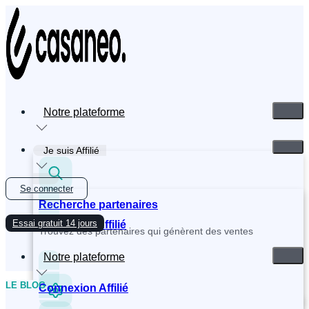
Aller
au
contenu
Notre plateforme
Je suis Affilié
Se connecter
Recherche partenaires
Essai gratuit 14 jours
Inscription Affilié
Trouvez des partenaires qui génèrent des ventes
Notre plateforme
LE BLOG
Connexion Affilié