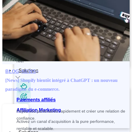
Contactez et recrutez vos partenaires plus rapidement
Paiements affiliés
Tracking and Analytics
Payez vos partenaires rapidement et créer une relation de
Suivez vos ventes, votre CAC et vos performances en temps
confiance.
réel
Solutions
BLOG
>
NEWS
>
[News] Shopify bientôt intégré à ChatGPT : un nouveau
paradigme du e-commerce.
Paiements affiliés
Affiliation Marketing
Payez vos partenaires rapidement et créer une relation de
confiance.
Activez un canal d’acquisition à la pure performance,
rentable et scalable.