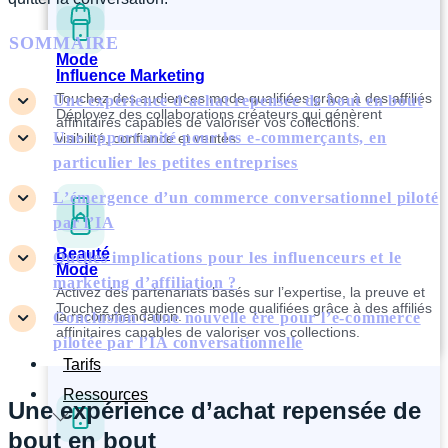
SOMMAIRE
Mode
Influence Marketing
Touchez des audiences mode qualifiées grâce à des affiliés
Une expérience d’achat repensée de bout en bout
Déployez des collaborations créateurs qui génèrent
affinitaires capables de valoriser vos collections.
Une opportunité pour les e-commerçants, en
visibilité, confiance et ventes.
particulier les petites entreprises
L’émergence d’un commerce conversationnel piloté
par l’IA
Beauté
Quelles implications pour les influenceurs et le
Mode
marketing d’affiliation ?
Activez des partenariats basés sur l’expertise, la preuve et
Touchez des audiences mode qualifiées grâce à des affiliés
la recommandation.
Conclusion : une nouvelle ère pour l’e-commerce
affinitaires capables de valoriser vos collections.
pilotée par l’IA conversationnelle
Tarifs
Ressources
Une expérience d’achat repensée de
bout en bout