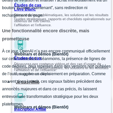
délais de livraison et finaliser l’achat immédiatement via un
Études de cas
bouton “Acheter maintenant”, sans redirection ni
Livre Blanc
Découvrez les problématiques, les solutions et les résultats
rechargement de page.
Guides stratégiques, rapports et checklists opérationnels sur
obtenus de nos clients.
l’affiliation et l’influence.
Une fonctionnalité encore discrète, mais
prometteuse
À ce jour, OpenAI n’a pas encore communiqué officiellement
Webinars et démos (Bientôt)
Études de cas
sur cette nouveauté. Néanmoins, la présence de lignes de
Découvrez nos contenus vidéos et des cas d’usage de
code dédiées, déjà repérées dans des versions non publiées
Découvrez les problématiques, les solutions et les résultats
l’affiliation et de l’influence.
de l’outil, suggère un déploiement en préparation. Comme
obtenus de nos clients.
souvent dans la tech, ces signaux faibles précèdent des
Je suis Affilié
annonces majeures et dans ce cas précis, ils laissent
entrevoir une transformation stratégique pour les deux
plateformes.
Webinars et démos (Bientôt)
Inscription Affilié