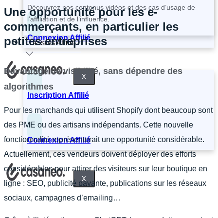
Découvrez nos contenus vidéos et des cas d’usage de
Une opportunité pour les e-
l’affiliation et de l’influence.
commerçants, en particulier les
Connexion Affilié
petites entreprises
Je suis Affilié
Davantage de visibilité, sans dépendre des
X
algorithmes
Inscription Affilié
Pour les marchands qui utilisent Shopify dont beaucoup sont
des PME ou des artisans indépendants. Cette nouvelle
fonctionnalité représenterait une opportunité considérable.
Connexion Affilié
Actuellement, ces vendeurs doivent déployer des efforts
considérables pour attirer des visiteurs sur leur boutique en
X
ligne : SEO, publicité payante, publications sur les réseaux
sociaux, campagnes d’emailing…