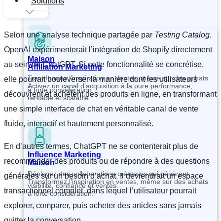
Solutions
Selon une analyse technique partagée par
Testing Catalog
,
OpenAI expérimenterait l’intégration de Shopify directement
Maison
au sein de ChatGPT. Si cette fonctionnalité se concrétise,
Affiliation Marketing
Transformez l’inspiration en ventes, même sur des achats
elle pourrait bouleverser la manière dont les utilisateurs
Activez un canal d’acquisition à la pure performance,
à forte considération.
découvrent et achètent des produits en ligne, en transformant
rentable et scalable.
une simple interface de chat en véritable canal de vente
fluide, interactif et hautement personnalisé.
En d’autres termes, ChatGPT ne se contenterait plus de
Influence Marketing
recommander des produits ou de répondre à des questions
Maison
Déployez des collaborations créateurs qui génèrent
générales sur un besoin d’achat. Il deviendrait un espace
Transformez l’inspiration en ventes, même sur des achats
visibilité, confiance et ventes.
transactionnel complet, dans lequel l’utilisateur pourrait
à forte considération.
explorer, comparer, puis acheter des articles sans jamais
quitter la conversation.