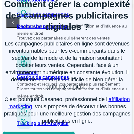
Comment gérer la complexité
des campagnes publicitaires
Gestion de campagnes
X
digitales ?
Pilotez toutes vos campagnes d’affiliation et d’influence au
Recherche partenaires
même endroit
Trouvez des partenaires qui génèrent des ventes
Les campagnes publicitaires en ligne sont devenues
incontournables pour les e-commerçants dans le
secteur de la mode et de la maison souhaitant
booster leurs ventes. Cependant, face à un
environnement numérique en constante évolution, il
Outreach
Gestion de campagnes
devient de plus en plus difficile de bien gérer la
Contactez et recrutez vos partenaires plus rapidement
publicité digitale.
Pilotez toutes vos campagnes d’affiliation et d’influence au
même endroit
C’est pourquoi Casaneo, professionnel de l’
affiliation
marketing
, vous propose de découvrir les bonnes
pratiques pour une meilleure gestion des campagnes
publicitaires en ligne.
Tracking and Analytics