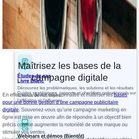
Livre Blanc
Blog
Guides stratégiques, rapports et checklists opérationnels sur
Articles, conseils et insights pour réussir son programme
l’affiliation et l’influence.
d’affiliation et d’influence
Maîtrisez les bases de la
campagne digitale
Études de cas
Livre Blanc
Découvrez les problématiques, les solutions et les résultats
Guides stratégiques, rapports et checklists opérationnels sur
En effet, vous devez déjà connaître et maîtriser les
bases
obtenus de nos clients.
l’affiliation et l’influence.
pour une bonne gestion d’une campagne publicitaire
digitale
. Souvenez-vous qu’une campagne marketing en
ligne est mise en œuvre afin de répondre à un objectif bien
précis comme augmenter la notoriété de votre marque ou
stimuler vos ventes.
Webinars et démos (Bientôt)