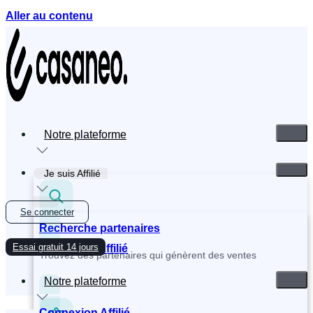
Aller au contenu
Notre plateforme
Je suis Affilié
Se connecter
Recherche partenaires
Essai gratuit 14 jours
Inscription Affilié
Trouvez des partenaires qui génèrent des ventes
Notre plateforme
Connexion Affilié