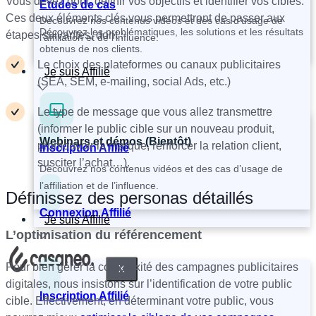
Vous devez donc définir vos objectifs et identifier vos cibles.
Études de cas
Ces deux éléments clés vous permettront de passer aux
Découvrez nos contenus vidéos et des cas d’usage de
Découvrez les problématiques, les solutions et les résultats
étapes suivantes, dont :
l’affiliation et de l’influence.
obtenus de nos clients.
Le choix des plateformes ou canaux publicitaires
Je suis Affilié
(SEA, SEM, e-mailing, social Ads, etc.)
Le type de message que vous allez transmettre
(informer le public cible sur un nouveau produit,
Webinars et démos (Bientôt)
promouvoir la marque, renforcer la relation client,
Inscription Affilié
susciter l’achat…).
Découvrez nos contenus vidéos et des cas d’usage de
l’affiliation et de l’influence.
Définissez des personas détaillés
Connexion Affilié
Je suis Affilié
L’optimisation du référencement
Pour bien gérer la complexité des campagnes publicitaires
X
digitales, nous insistons sur l’identification de votre public
Inscription Affilié
cible. Effectivement, en déterminant votre public, vous