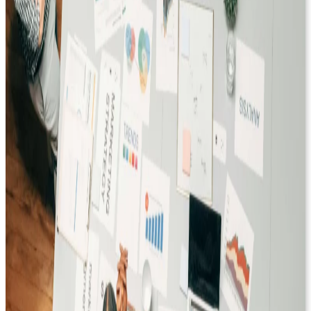
Influence Marketing
Maison
Déployez des collaborations créateurs qui génèrent
Transformez l’inspiration en ventes, même sur des achats
visibilité, confiance et ventes.
à forte considération.
Mode
Influence Marketing
Touchez des audiences mode qualifiées grâce à des affiliés
Déployez des collaborations créateurs qui génèrent
affinitaires capables de valoriser vos collections.
visibilité, confiance et ventes.