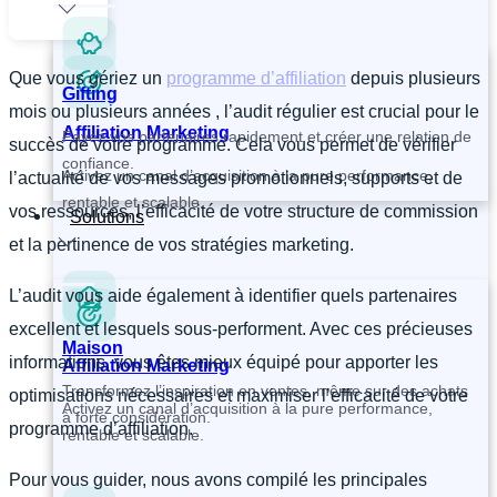
Que vous gériez un
programme d’affiliation
depuis plusieurs
Gifting
mois ou plusieurs années , l’audit régulier est crucial pour le
Affiliation Marketing
Payez vos partenaires rapidement et créer une relation de
succès de votre programme. Cela vous permet de vérifier
confiance.
Activez un canal d’acquisition à la pure performance,
l’actualité de vos messages promotionnels, supports et de
rentable et scalable.
vos ressources, l’efficacité de votre structure de commission
Solutions
et la pertinence de vos stratégies marketing.
L’audit vous aide également à identifier quels partenaires
excellent et lesquels sous-performent. Avec ces précieuses
Maison
informations, vous êtes mieux équipé pour apporter les
Affiliation Marketing
Transformez l’inspiration en ventes, même sur des achats
optimisations nécessaires et maximiser l’efficacité de votre
Activez un canal d’acquisition à la pure performance,
à forte considération.
programme d’affiliation.
rentable et scalable.
Pour vous guider, nous avons compilé les principales