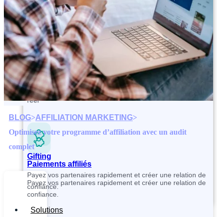
Contactez et recrutez vos partenaires plus rapidement
Paiements affiliés
Tracking and Analytics
Payez vos partenaires rapidement et créer une relation de
Suivez vos ventes, votre CAC et vos performances en temps
confiance.
réel
BLOG
>
AFFILIATION MARKETING
>
Optimisez votre programme d’affiliation avec un audit
complet
Gifting
Paiements affiliés
Payez vos partenaires rapidement et créer une relation de
Payez vos partenaires rapidement et créer une relation de
confiance.
confiance.
Solutions