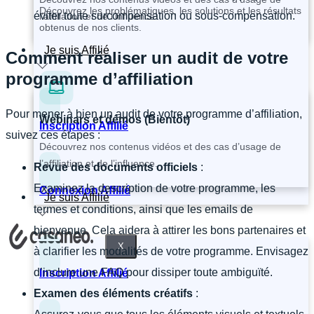
Découvrez les problématiques, les solutions et les résultats
éviter toute surcompensation ou sous-compensation.
l’affiliation et de l’influence.
obtenus de nos clients.
Je suis Affilié
Comment réaliser un audit de votre
programme d’affiliation
Pour mener à bien un audit de votre programme d’affiliation,
Webinars et démos (Bientôt)
Inscription Affilié
suivez ces étapes :
Découvrez nos contenus vidéos et des cas d’usage de
l’affiliation et de l’influence.
Revue des documents officiels
:
Examinez la description de votre programme, les
Connexion Affilié
Je suis Affilié
termes et conditions, ainsi que les emails de
bienvenue. Cela aidera à attirer les bons partenaires et
X
à clarifier les modalités de votre programme. Envisagez
d’inclure une FAQ pour dissiper toute ambiguïté.
Inscription Affilié
Examen des éléments créatifs
: