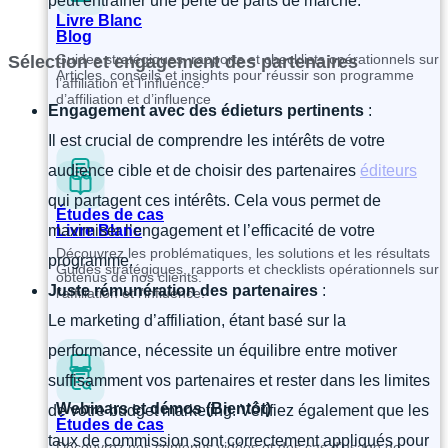
peut entraîner une perte de parts de marché.
Livre Blanc
Blog
Guides stratégiques, rapports et checklists opérationnels sur
Sélection et engagement des partenaires
Articles, conseils et insights pour réussir son programme
l’affiliation et l’influence.
d’affiliation et d’influence
Engagement avec des édieturs pertinents
:
Il est crucial de comprendre les intérêts de votre
audience cible et de choisir des partenaires
éditeurs
qui partagent ces intérêts. Cela vous permet de
Études de cas
Livre Blanc
maximiser l’engagement et l’efficacité de votre
Découvrez les problématiques, les solutions et les résultats
programme.
Guides stratégiques, rapports et checklists opérationnels sur
obtenus de nos clients.
Juste rémunération des partenaires
:
l’affiliation et l’influence.
Le marketing d’affiliation, étant basé sur la
performance, nécessite un équilibre entre motiver
suffisamment vos partenaires et rester dans les limites
Webinars et démos (Bientôt)
de votre budget marketing. Vérifiez également que les
Études de cas
taux de commission sont correctement appliqués pour
Découvrez nos contenus vidéos et des cas d’usage de