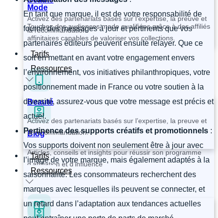
Mode
En tant que marque, il est de votre responsabilité de
Activez des partenariats basés sur l’expertise, la preuve et
Touchez des audiences mode qualifiées grâce à des affiliés
fournir des messages à jour et pertinents que vos
la recommandation.
affinitaires capables de valoriser vos collections.
partenaires éditeurs peuvent ensuite relayer. Que ce
Tarifs
soit en mettant en avant votre engagement envers
Ressources
l’environnement, vos initiatives philanthropiques, votre
positionnement made in France ou votre soutien à la
diversité, assurez-vous que votre message est précis et
Beauté
actuel.
Activez des partenariats basés sur l’expertise, la preuve et
Pertinence des supports créatifs et promotionnels
:
la recommandation.
Blog
Vos supports doivent non seulement être à jour avec
Articles, conseils et insights pour réussir son programme
Tarifs
l’image de votre marque, mais également adaptés à la
d’affiliation et d’influence
Ressources
saisonnalité. Les consommateurs recherchent des
marques avec lesquelles ils peuvent se connecter, et
un retard dans l’adaptation aux tendances actuelles