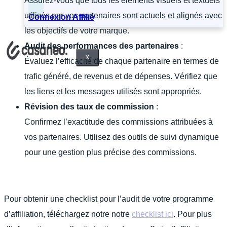
Assurez-vous que tous les éléments visuels et textuels
utilisés par vos partenaires sont actuels et alignés avec
Connexion Affilié
les objectifs de votre marque.
Audit des performances des partenaires
:
X
Évaluez l’efficacité de chaque partenaire en termes de
trafic généré, de revenus et de dépenses. Vérifiez que
les liens et les messages utilisés sont appropriés.
Révision des taux de commission
:
Confirmez l’exactitude des commissions attribuées à
vos partenaires. Utilisez des outils de suivi dynamique
pour une gestion plus précise des commissions.
Pour obtenir une checklist pour l’audit de votre programme
d’affiliation, téléchargez notre notre
checklist ici
. Pour plus