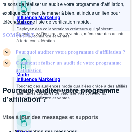
raisons de réaliser un audit e votre programme d’affiliation,
expliqué comment le mener à bien, et inclus un lien pour
Influence Marketing
télécharger une liste de vérification rapide.
Maison
Déployez des collaborations créateurs qui génèrent
Transformez l’inspiration en ventes, même sur des achats
SOMMAIRE
visibilité, confiance et ventes.
à forte considération.
Pourquoi auditer votre programme d’affiliation ?
Comment réaliser un audit de votre programme
d’affiliation
Mode
Influence Marketing
Touchez des audiences mode qualifiées grâce à des affiliés
Pourquoi auditer votre programme
Déployez des collaborations créateurs qui génèrent
affinitaires capables de valoriser vos collections.
d’affiliation ?
visibilité, confiance et ventes.
Mise à jour des messages et supports
Actualisation des messages
:
Beauté