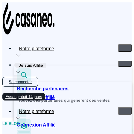
Aller
au
contenu
Notre plateforme
Je suis Affilié
Se connecter
Recherche partenaires
Essai gratuit 14 jours
Inscription Affilié
Trouvez des partenaires qui génèrent des ventes
Notre plateforme
LE BLOG
Connexion Affilié