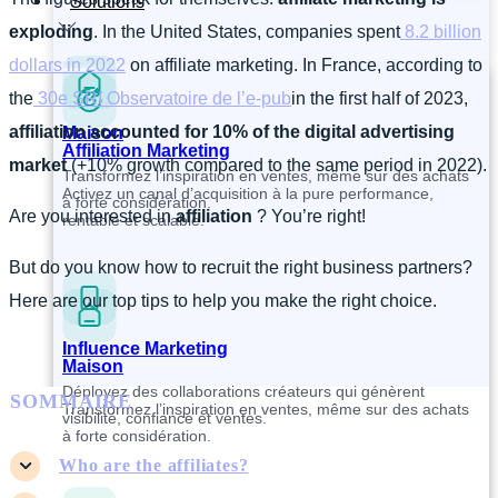
Solutions
exploding
.
In the United States, companies spent
8.2 billion
dollars in 2022
on affiliate marketing.
In France, according to
the
30
e
SRI Observatoire de l’e-pub
in the first half of 2023,
affiliation accounted for 10% of the digital advertising
Maison
Affiliation Marketing
market
(+10% growth compared to the same period in 2022).
Transformez l’inspiration en ventes, même sur des achats
Activez un canal d’acquisition à la pure performance,
à forte considération.
Are you interested in
affiliation
? You’re right!
rentable et scalable.
But do you know how to recruit the right business partners?
Here are our top tips to help you make the right choice.
Influence Marketing
Maison
Déployez des collaborations créateurs qui génèrent
SOMMAIRE
Transformez l’inspiration en ventes, même sur des achats
visibilité, confiance et ventes.
à forte considération.
Who are the affiliates?