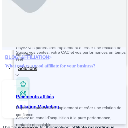
Contactez et recrutez vos partenaires plus rapidement
Paiements affiliés
Tracking and Analytics
Payez vos partenaires rapidement et créer une relation de
Suivez vos ventes, votre CAC et vos performances en temps
confiance.
BLOG
>
AFFILIATION
>
réel
What makes a good affiliate for your business?
Solutions
Paiements affiliés
Affiliation Marketing
Payez vos partenaires rapidement et créer une relation de
confiance.
Activez un canal d’acquisition à la pure performance,
rentable et scalable.
The figures speak for themselves:
affiliate marketing is