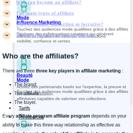
Who can become an affiliate?
The main types of affiliate
Mode
Influence Marketing
Why is affiliate marketing so lucrative?
Touchez des audiences mode qualifiées grâce à des affiliés
Déployez des collaborations créateurs qui génèrent
Tips for finding successful affiliates
affinitaires capables de valoriser vos collections.
visibilité, confiance et ventes.
Who are the affiliates?
There are three
three key players in affiliate marketing
:
Beauté
Mode
The brand;
Activez des partenariats basés sur l’expertise, la preuve et
Touchez des audiences mode qualifiées grâce à des affiliés
The affiliate ;
la recommandation.
affinitaires capables de valoriser vos collections.
The buyer.
Tarifs
Every
affiliate program
affiliate program
depends on your
Ressources
ability to make this three-way relationship as effective as