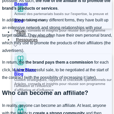
possible.
As such,
the role of the affiliate is to promote the
Beauté
brand’s products or services
.
Activez des partenariats basés sur l’expertise, la preuve et
la recommandation.
In addition to taking many different forms, they have built up
Blog
an extensive network and strong relationships with your
Articles, conseils et insights pour réussir son programme
Tarifs
target market. They also often have their own personal brand,
d’affiliation et d’influence
Ressources
which they use to promote the products of their affiliators (the
advertisers).
In return, the
the brand pays them a commission
for each
Livre Blanc
click, lead or successful sale, to be negotiated at the start of
Blog
the contract (with the possibility of increasing it later).
Guides stratégiques, rapports et checklists opérationnels sur
Articles, conseils et insights pour réussir son programme
l’affiliation et l’influence.
d’affiliation et d’influence
Who can become an affiliate?
In reality, anyone can become an affiliate. At least, anyone
with the ability to
create a strong community
and then