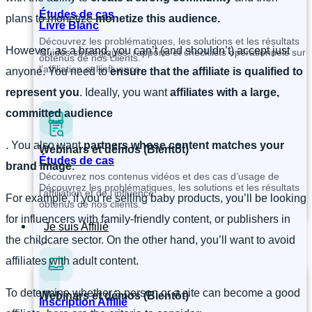
Études de cas
plans to monetize
monetize this audience.
Livre Blanc
Découvrez les problématiques, les solutions et les résultats
However, as a brand, you can’t (and shouldn’t) accept just
Guides stratégiques, rapports et checklists opérationnels sur
obtenus de nos clients.
l’affiliation et l’influence.
anyone. You need to
ensure that the affiliate is qualified to
represent you
.
Ideally, you want
affiliates with a large,
committed audience
. You also want
partners whose content matches your
Webinars et démos (Bientôt)
Études de cas
brand image
.
Découvrez nos contenus vidéos et des cas d’usage de
Découvrez les problématiques, les solutions et les résultats
l’affiliation et de l’influence.
For example, if you’re selling baby products, you’ll be looking
obtenus de nos clients.
for influencers with family-friendly content, or publishers in
Je suis Affilié
the childcare sector. On the other hand, you’ll want to avoid
affiliates with adult content.
To determine whether a person or a site can become a good
Webinars et démos (Bientôt)
Inscription Affilié