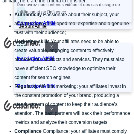
affiliate, here are the criteria to consider:
Découvrez nos contenus vidéos et des cas d’usage de
l’affiliation et de l’influence.
Authenticity
Passionate about their subject, your
Connexion Affilié
affiliates have developed real expertise and a genuine
Je suis Affilié
trust with their audience;
Marketing skills
Your affiliates need to be able to
X
create valuable, engaging content to effectively
Inscription Affilié
promote your products and services. They must also
have sufficient SEO knowledge to optimize their
content for search engines.
Connexion Affilié
Regularity
Affiliate marketing: your affiliates invest in
the constant promotion of your brand, producing a
steady stream of content to keep their audience’s
X
attention. The best partners will track their performance
metrics and analyze their conversion targets.
Compliance
Compliance: your affiliates must comply