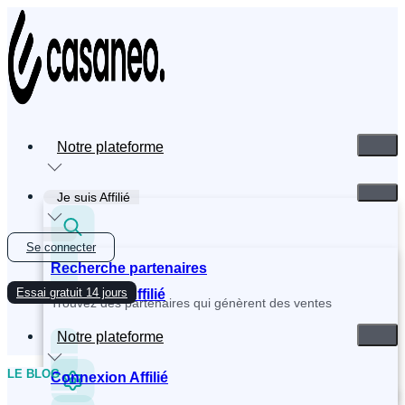
Skip
to
content
Notre plateforme
Je suis Affilié
Se connecter
Recherche partenaires
Essai gratuit 14 jours
Inscription Affilié
Trouvez des partenaires qui génèrent des ventes
Notre plateforme
LE BLOG
Connexion Affilié