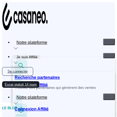
Skip
to
content
Notre plateforme
Je suis Affilié
Se connecter
Recherche partenaires
Essai gratuit 14 jours
Inscription Affilié
Trouvez des partenaires qui génèrent des ventes
Notre plateforme
LE BLOG
Connexion Affilié