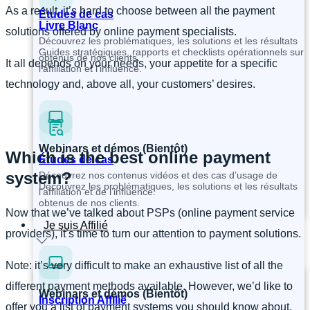
As a result, it’s hard to choose between all the payment
Études de cas
Livre Blanc
solutions offered by online payment specialists.
Découvrez les problématiques, les solutions et les résultats
Guides stratégiques, rapports et checklists opérationnels sur
obtenus de nos clients.
It all depends on your needs, your appetite for a specific
l’affiliation et l’influence.
technology and, above all, your customers’ desires.
Webinars et démos (Bientôt)
Which is the best online payment
Études de cas
system?
Découvrez nos contenus vidéos et des cas d’usage de
Découvrez les problématiques, les solutions et les résultats
l’affiliation et de l’influence.
obtenus de nos clients.
Now that we’ve talked about PSPs (online payment service
Je suis Affilié
providers), it’s time to turn our attention to payment solutions.
Note: it’s very difficult to make an exhaustive list of all the
different payment methods available. However, we’d like to
Webinars et démos (Bientôt)
Inscription Affilié
offer you a list of payment systems you should know about,