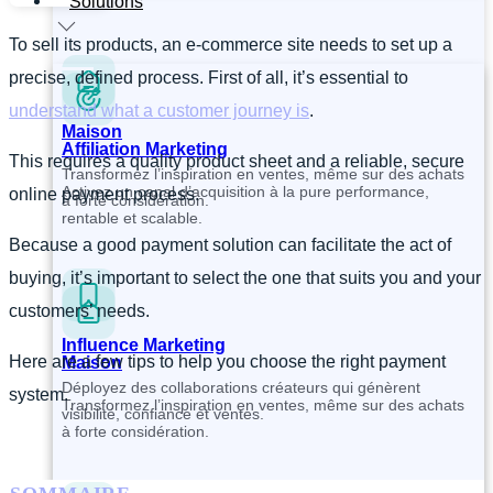
Solutions
To sell its products, an e-commerce site needs to set up a
precise, defined process. First of all, it’s essential to
understand what a customer journey is
.
Maison
Affiliation Marketing
This requires a quality product sheet and a reliable, secure
Transformez l’inspiration en ventes, même sur des achats
Activez un canal d’acquisition à la pure performance,
online payment process.
à forte considération.
rentable et scalable.
Because a good payment solution can facilitate the act of
buying, it’s important to select the one that suits you and your
customers’ needs.
Influence Marketing
Here are a few tips to help you choose the right payment
Maison
Déployez des collaborations créateurs qui génèrent
system.
Transformez l’inspiration en ventes, même sur des achats
visibilité, confiance et ventes.
à forte considération.