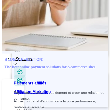
Contactez et recrutez vos partenaires plus rapidement
Paiements affiliés
Tracking and Analytics
Payez vos partenaires rapidement et créer une relation de
Suivez vos ventes, votre CAC et vos performances en temps
confiance.
réel
Solutions
BLOG
>
AFFILIATION
>
The best online payment solutions for e-commerce sites
Paiements affiliés
Affiliation Marketing
Payez vos partenaires rapidement et créer une relation de
confiance.
Activez un canal d’acquisition à la pure performance,
rentable et scalable.