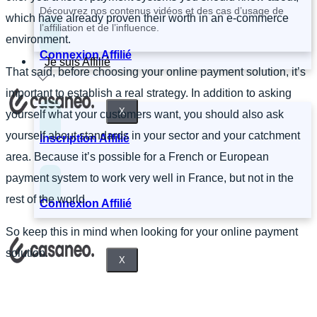
Découvrez nos contenus vidéos et des cas d’usage de
which have already proven their worth in an e-commerce
l’affiliation et de l’influence.
environment.
Connexion Affilié
Je suis Affilié
That said, before choosing your online payment solution, it’s
important to establish a real strategy. In addition to asking
X
yourself what your customers want, you should also ask
yourself about standards in your sector and your catchment
Inscription Affilié
area. Because it’s possible for a French or European
payment system to work very well in France, but not in the
rest of the world.
Connexion Affilié
So keep this in mind when looking for your online payment
solution.
X