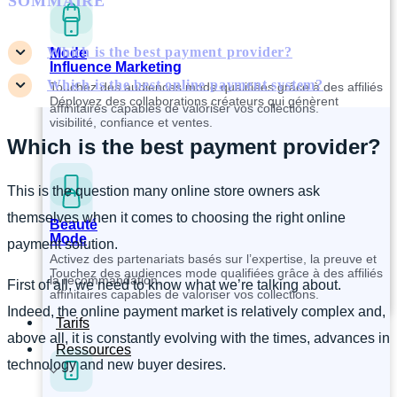
SOMMAIRE
Which is the best payment provider?
Mode
Influence Marketing
Which is the best online payment system?
Touchez des audiences mode qualifiées grâce à des affiliés
Déployez des collaborations créateurs qui génèrent
affinitaires capables de valoriser vos collections.
visibilité, confiance et ventes.
Which is the best payment provider?
This is the question many online store owners ask
themselves when it comes to choosing the right online
Beauté
Mode
payment solution.
Activez des partenariats basés sur l’expertise, la preuve et
Touchez des audiences mode qualifiées grâce à des affiliés
la recommandation.
First of all, we need to know what we’re talking about.
affinitaires capables de valoriser vos collections.
Indeed, the online payment market is relatively complex and,
Tarifs
above all, it is constantly evolving with the times, advances in
Ressources
technology and new buyer desires.