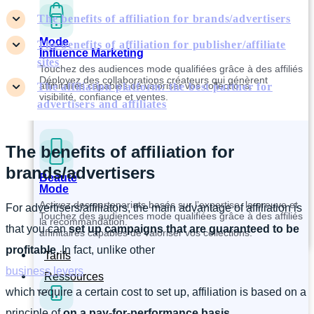
The benefits of affiliation for brands/advertisers
Mode
The benefits of affiliation for publisher/affiliate
Influence Marketing
sites
Touchez des audiences mode qualifiées grâce à des affiliés
Déployez des collaborations créateurs qui génèrent
affinitaires capables de valoriser vos collections.
The affiliation platform: the best partner for
visibilité, confiance et ventes.
advertisers and affiliates
The benefits of affiliation for
brands/advertisers
Beauté
Mode
Activez des partenariats basés sur l’expertise, la preuve et
For advertisers/affiliators, the main advantage of affiliation is
Touchez des audiences mode qualifiées grâce à des affiliés
la recommandation.
that you can
set up campaigns that are guaranteed to be
affinitaires capables de valoriser vos collections.
profitable
. In fact, unlike other
Tarifs
business levers
Ressources
which require a certain cost to set up, affiliation is based on a
principle of
on a pay-for-performance basis.