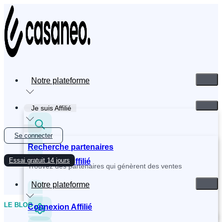
Skip
to
content
Notre plateforme
Je suis Affilié
Se connecter
Recherche partenaires
Essai gratuit 14 jours
Inscription Affilié
Trouvez des partenaires qui génèrent des ventes
Notre plateforme
LE BLOG
Connexion Affilié