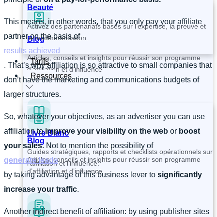
Beauté
This means, in other words, that you only pay your affiliate
Activez des partenariats basés sur l’expertise, la preuve et
partner on the basis of
la recommandation.
Blog
results achieved
Articles, conseils et insights pour réussir son programme
Tarifs
. That’s why affiliation is so attractive to small companies that
d’affiliation et d’influence
Ressources
don’t have the marketing and communications budgets of
larger structures.
So, whatever your objectives, as an advertiser you can use
affiliation to
improve your visibility on the web
or
boost
Livre Blanc
Blog
your sales
. Not to mention the possibility of
Guides stratégiques, rapports et checklists opérationnels sur
Articles, conseils et insights pour réussir son programme
generate leads
l’affiliation et l’influence.
d’affiliation et d’influence
by taking advantage of this business lever to
significantly
increase your traffic
.
Another indirect benefit of affiliation: by using publisher sites