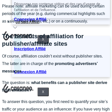
Découvrez nos contenus vidéos et des cas d’usage de
Please note: affiliate marketing can be used during certain
l’affiliation et de l’influence.
periods of the year (e.g. during commercial highlights such
Connexion Affilié
as sales, Black Friday, etc.) or on a
continuously.
Je suis Affilié
The benefits of affiliation for
X
publisher/affiliate sites
Inscription Affilié
Of course, affiliation couldn’t exist without publisher sites.
The latter are in charge of the
promoting advertisers’
messages
.
Connexion Affilié
The question is:
what benefits can a publisher site derive
from affiliation?
X
To answer this question, you first need to quantify your site’s
traffic or your audience as an influencer. If you have very high