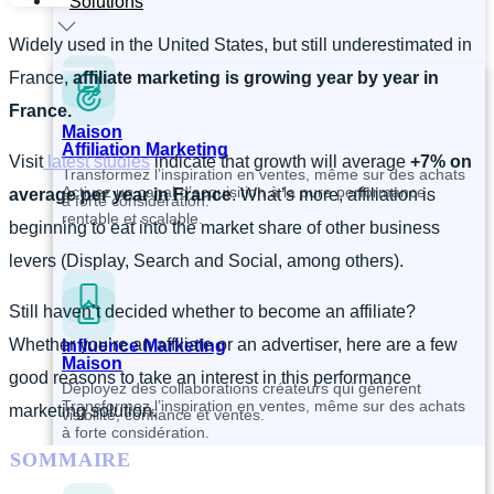
Solutions
Widely used in the United States, but still underestimated in
France,
affiliate marketing is growing year by year in
France.
Maison
Affiliation Marketing
Visit
latest studies
indicate that growth will average
+7% on
Transformez l’inspiration en ventes, même sur des achats
Activez un canal d’acquisition à la pure performance,
average per year in France
. What’s more, affiliation is
à forte considération.
rentable et scalable.
beginning to eat into the market share of other business
levers (Display, Search and Social, among others).
Still haven’t decided whether to become an affiliate?
Whether you’re an affiliate or an advertiser, here are a few
Influence Marketing
Maison
good reasons to take an interest in this performance
Déployez des collaborations créateurs qui génèrent
Transformez l’inspiration en ventes, même sur des achats
marketing solution.
visibilité, confiance et ventes.
à forte considération.
SOMMAIRE