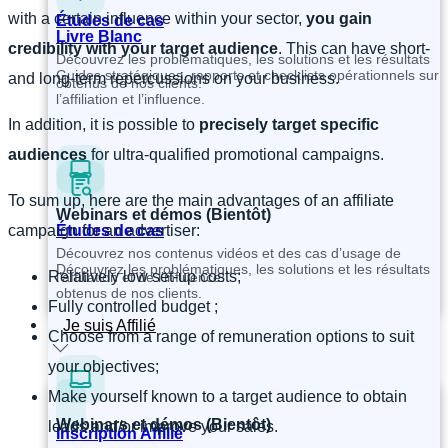
with a certain influence within your sector,
you gain
Études de cas
Livre Blanc
credibility with your target audience
. This can have short-
Découvrez les problématiques, les solutions et les résultats
Guides stratégiques, rapports et checklists opérationnels sur
and long-term repercussions on your business.
obtenus de nos clients.
l’affiliation et l’influence.
In addition, it is possible to
precisely target specific
audiences
for ultra-qualified promotional campaigns.
To sum up, here are the main advantages of an affiliate
Webinars et démos (Bientôt)
Études de cas
campaign for an advertiser:
Découvrez nos contenus vidéos et des cas d’usage de
Découvrez les problématiques, les solutions et les résultats
Relatively low set-up costs;
l’affiliation et de l’influence.
obtenus de nos clients.
Fully controlled budget ;
Je suis Affilié
Choose from a range of remuneration options to suit
your objectives;
Make yourself known to a target audience to obtain
Webinars et démos (Bientôt)
leads and/or improve your sales.
Inscription Affilié