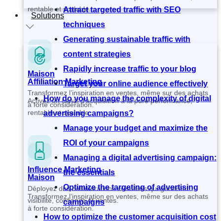
rentable et scalable.
Attract targeted traffic with SEO
Solutions
techniques
Generating sustainable traffic with
content strategies
Rapidly increase traffic to your blog
Maison
Affiliation Marketing
Target your online audience effectively
Transformez l’inspiration en ventes, même sur des achats
How do you manage the complexity of digital
Activez un canal d’acquisition à la pure performance,
à forte considération.
rentable et scalable.
advertising campaigns?
Manage your budget and maximize the
ROI of your campaigns
Managing a digital advertising campaign:
Influence Marketing
the essentials
Maison
Optimize the targeting of advertising
Déployez des collaborations créateurs qui génèrent
Transformez l’inspiration en ventes, même sur des achats
visibilité, confiance et ventes.
campaigns
à forte considération.
How to optimize the customer acquisition cost