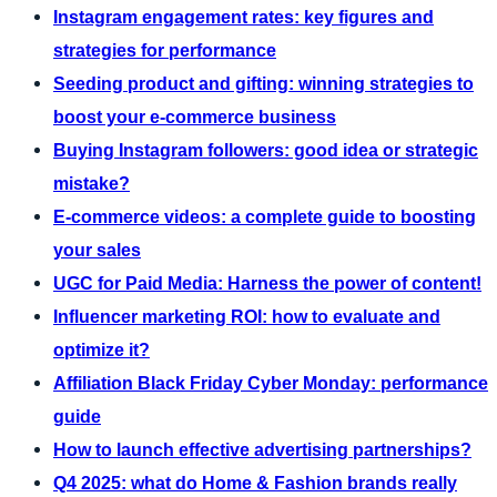
Instagram engagement rates: key figures and
strategies for performance
Seeding product and gifting: winning strategies to
boost your e-commerce business
Buying Instagram followers: good idea or strategic
mistake?
E-commerce videos: a complete guide to boosting
your sales
UGC for Paid Media: Harness the power of content!
Influencer marketing ROI: how to evaluate and
optimize it?
Affiliation Black Friday Cyber Monday: performance
guide
How to launch effective advertising partnerships?
Q4 2025: what do Home & Fashion brands really