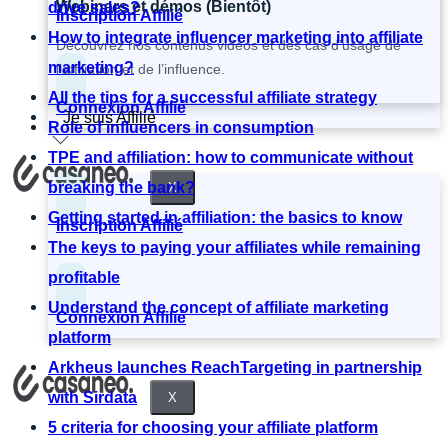
Webinars et démos (Bientôt)
drive sales?
Inscription Affilié
How to integrate influencer marketing into affiliate
Découvrez nos contenus vidéos et des cas d’usage de
marketing?
l’affiliation et de l’influence.
All the tips for a successful affiliate strategy
Connexion Affilié
Je suis Affilié
Role of influencers in consumption
TPE and affiliation: how to communicate without
breaking the bank?
X
Getting started in affiliation: the basics to know
Inscription Affilié
The keys to paying your affiliates while remaining
profitable
Understand the concept of affiliate marketing
Connexion Affilié
platform
Arkheus launches ReachTargeting in partnership
with Sirdata
X
5 criteria for choosing your affiliate platform