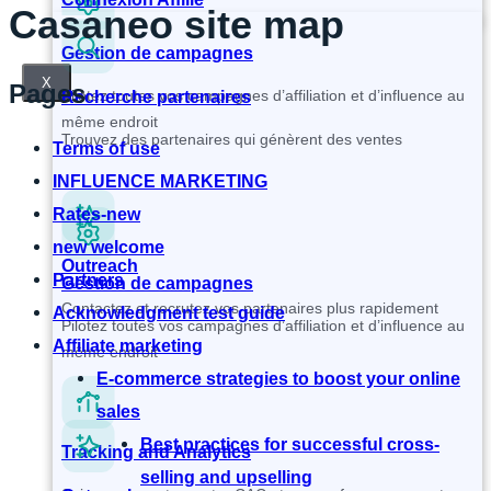
Casaneo site map
Gestion de campagnes
X
Pages
Pilotez toutes vos campagnes d’affiliation et d’influence au
Recherche partenaires
même endroit
Trouvez des partenaires qui génèrent des ventes
Terms of use
INFLUENCE MARKETING
Rates-new
new welcome
Outreach
Partners
Gestion de campagnes
Contactez et recrutez vos partenaires plus rapidement
Acknowledgment test guide
Pilotez toutes vos campagnes d’affiliation et d’influence au
Affiliate marketing
même endroit
E-commerce strategies to boost your online
sales
Best practices for successful cross-
Tracking and Analytics
selling and upselling