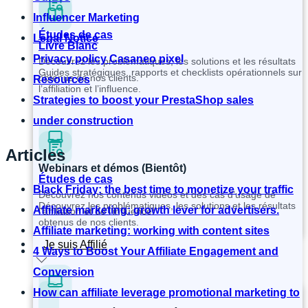
Influencer Marketing
Études de cas
Legal Notice
Livre Blanc
Privacy policy Casaneo pixel
Découvrez les problématiques, les solutions et les résultats
Guides stratégiques, rapports et checklists opérationnels sur
obtenus de nos clients.
Resources
l’affiliation et l’influence.
Strategies to boost your PrestaShop sales
under construction
Articles
Webinars et démos (Bientôt)
Études de cas
Black Friday: the best time to monetize your traffic
Découvrez nos contenus vidéos et des cas d’usage de
Découvrez les problématiques, les solutions et les résultats
Affiliate marketing: growth lever for advertisers.
l’affiliation et de l’influence.
obtenus de nos clients.
Affiliate marketing: working with content sites
Je suis Affilié
4 Ways to Boost Your Affiliate Engagement and
Conversion
How can affiliate leverage promotional marketing to