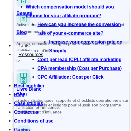
Which compensation model should you
Beauté
choose for your affiliate program?
How can you increase the conversion
Activez des partenariats basés sur l’expertise, la preuve et
la recommandation.
Blog
rate of your e-commerce site?
Increase your conversion rate on
Articles, conseils et insights pour réussir son programme
Tarifs
d’affiliation et d’influence
Shopify
Ressources
Cost-per-lead (CPL) affiliate marketing
CPA membership (Cost per Purchase)
CPC Affiliation: Cost per Click
Best imobilier
Livre Blanc
Blog
Blog
Guides stratégiques, rapports et checklists opérationnels sur
Case studies
Articles, conseils et insights pour réussir son programme
l’affiliation et l’influence.
d’affiliation et d’influence
Contact us
Conditions of use
Guides