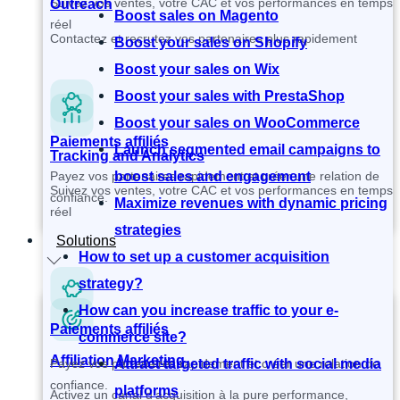
Suivez vos ventes, votre CAC et vos performances en temps
Outreach
Boost sales on Magento
réel
Contactez et recrutez vos partenaires plus rapidement
Boost your sales on Shopify
Boost your sales on Wix
Boost your sales with PrestaShop
Boost your sales on WooCommerce
Paiements affiliés
Launch segmented email campaigns to
Tracking and Analytics
Payez vos partenaires rapidement et créer une relation de
boost sales and engagement
Suivez vos ventes, votre CAC et vos performances en temps
confiance.
Maximize revenues with dynamic pricing
réel
strategies
Solutions
How to set up a customer acquisition
strategy?
How can you increase traffic to your e-
Paiements affiliés
commerce site?
Affiliation Marketing
Payez vos partenaires rapidement et créer une relation de
Attract targeted traffic with social media
confiance.
platforms
Activez un canal d’acquisition à la pure performance,