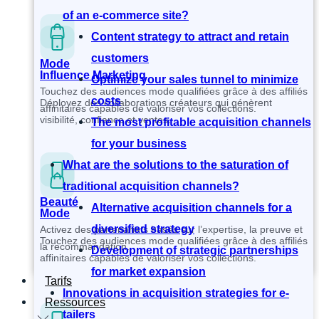
of an e-commerce site?
Content strategy to attract and retain
customers
Mode
Influence Marketing
Optimize your sales tunnel to minimize
Touchez des audiences mode qualifiées grâce à des affiliés
costs
Déployez des collaborations créateurs qui génèrent
affinitaires capables de valoriser vos collections.
visibilité, confiance et ventes.
The most profitable acquisition channels
for your business
What are the solutions to the saturation of
traditional acquisition channels?
Beauté
Alternative acquisition channels for a
Mode
diversified strategy
Activez des partenariats basés sur l’expertise, la preuve et
Touchez des audiences mode qualifiées grâce à des affiliés
la recommandation.
Development of strategic partnerships
affinitaires capables de valoriser vos collections.
for market expansion
Tarifs
Innovations in acquisition strategies for e-
Ressources
tailers